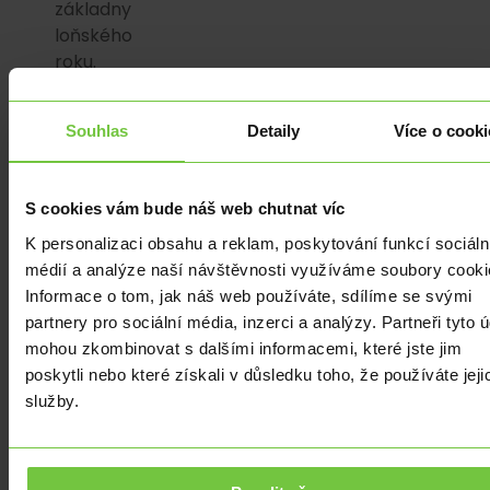
základny
loňského
roku.
V
meziměsíčním
Souhlas
Detaily
Více o cooki
vyjádření
totiž
ceny
S cookies vám bude náš web chutnat víc
vzrostly
v
K personalizaci obsahu a reklam, poskytování funkcí sociáln
průměru
médií a analýze naší návštěvnosti využíváme soubory cooki
o
Informace o tom, jak náš web používáte, sdílíme se svými
0,5
partnery pro sociální média, inzerci a analýzy. Partneři tyto 
%
mohou zkombinovat s dalšími informacemi, které jste jim
oproti
poskytli nebo které získali v důsledku toho, že používáte jeji
červnové
služby.
hodnotě
0,3
%.