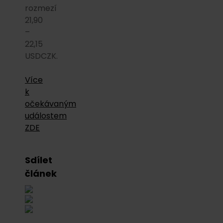
rozmezí
21,90
–
22,15
USDCZK.
Více
k
očekávaným
událostem
ZDE
Sdílet
článek