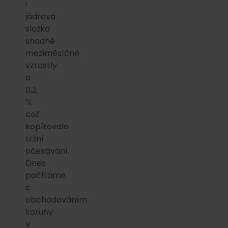
i
jádrová
složka
shodně
meziměsíčně
vzrostly
o
0,2
%
což
kopírovalo
tržní
očekávání.
Dnes
počítáme
s
obchodováním
koruny
v