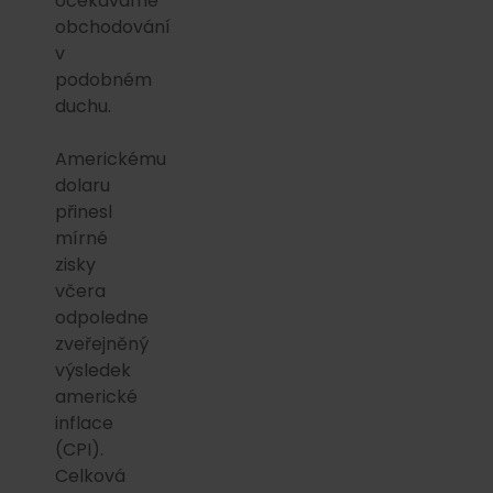
očekáváme
obchodování
v
podobném
duchu.
Americkému
dolaru
přinesl
mírné
zisky
včera
odpoledne
zveřejněný
výsledek
americké
inflace
(CPI).
Celková