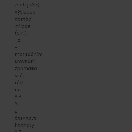
zveřejněný
výsledek
domácí
inflace
(CPI).
Ta
v
meziročním
srovnání
zpomalila
svůj
růst
na
8,8
%
z
červnové
hodnoty