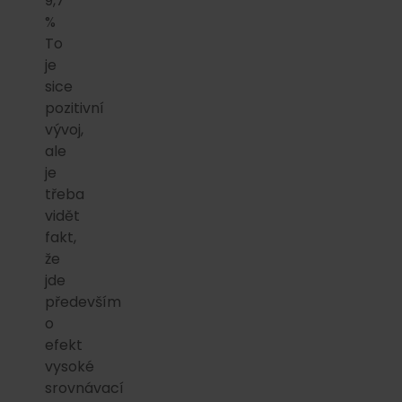
9,7
%
To
je
sice
pozitivní
vývoj,
ale
je
třeba
vidět
fakt,
že
jde
především
o
efekt
vysoké
srovnávací