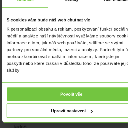
ČR,
ale
také
S cookies vám bude náš web chutnat víc
našich
K personalizaci obsahu a reklam, poskytování funkcí sociáln
severních
médií a analýze naší návštěvnosti využíváme soubory cooki
sousedů.
Informace o tom, jak náš web používáte, sdílíme se svými
Obchodní
partnery pro sociální média, inzerci a analýzy. Partneři tyto 
bilance
mohou zkombinovat s dalšími informacemi, které jste jim
za
poskytli nebo které získali v důsledku toho, že používáte jeji
poslední
služby.
měsíc
skončila
v
deficitu
Povolit vše
822
mil
Upravit nastavení
EUR
a
jedná