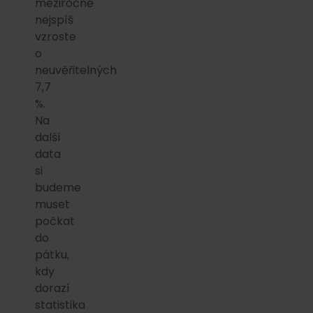
meziročně
nejspíš
vzroste
o
neuvěřitelných
7,7
%.
Na
další
data
si
budeme
muset
počkat
do
pátku,
kdy
dorazí
statistika