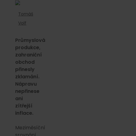
Tomáš
Volf
Průmyslová
produkce,
zahraniční
obchod
přinesly
zklamání.
Nápravu
nepřinese
ani
zítřejší
inflace.
Meziměsíční
srovnání