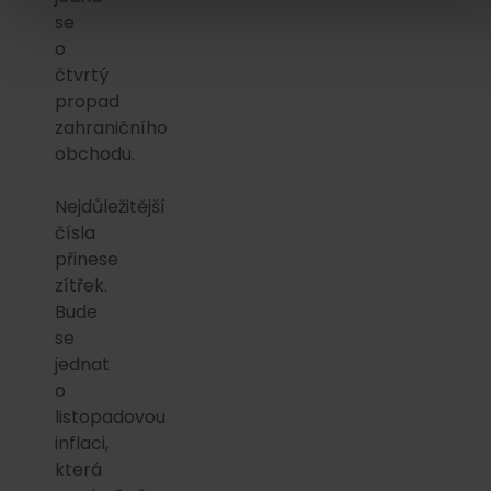
se
o
čtvrtý
propad
zahraničního
obchodu.
Nejdůležitější
čísla
přinese
zítřek.
Bude
se
jednat
o
listopadovou
inflaci,
která