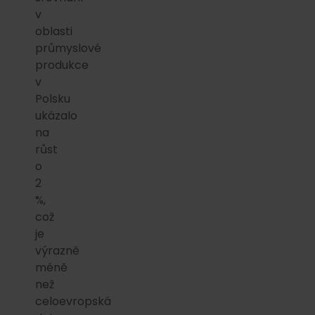
v
oblasti
průmyslové
produkce
v
Polsku
ukázalo
na
růst
o
2
%,
což
je
výrazně
méně
než
celoevropská