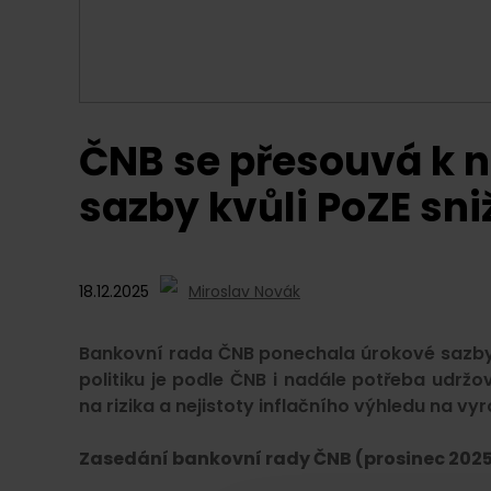
ČNB se přesouvá k n
sazby kvůli PoZE sn
18.12.2025
Miroslav Novák
Bankovní rada ČNB ponechala úrokové sazby
politiku je podle ČNB i nadále potřeba udržo
na rizika a nejistoty inflačního výhledu na vy
Zasedání bankovní rady ČNB (prosinec 202