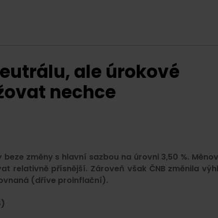
eutrálu, ale úrokové
ižovat nechce
 beze změny s hlavní sazbou na úrovni 3,50 %. Měno
vat relativně přísnější. Zároveň však ČNB změnila výh
rovnaná (dříve proinflační).
5)