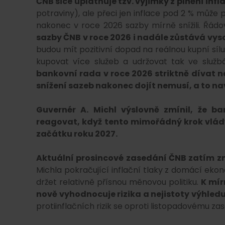
ČNB sice uplatňuje tzv. výjimky z plnění infl
potraviny), ale přeci jen inflace pod 2 % můž
nakonec v roce 2026 sazby mírně snížili. Řád
sazby ČNB v roce 2026 i nadále zůstává vyso
budou mít pozitivní dopad na reálnou kupní sí
kupovat více služeb a udržovat tak ve službá
bankovní rada v roce 2026 striktně dívat na
snížení sazeb nakonec dojít nemusí, a to nav
Guvernér A. Michl výslovně zmínil, že ba
reagovat, když tento mimořádný krok vlády
začátku roku 2027.
Aktuální prosincové zasedání ČNB zatím zn
Michla pokračující inflační tlaky z domácí eko
držet relativně přísnou měnovou politiku.
K mír
nově vyhodnocuje rizika a nejistoty výhledu
protiinflačních rizik se oproti listopadovému zas