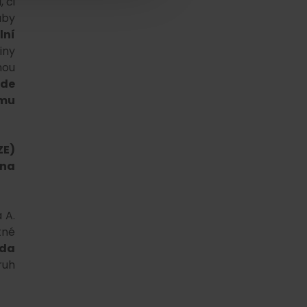
 či
aby
lní
iny
hou
ude
ému
ZE)
 na
 A.
tné
ada
ruh