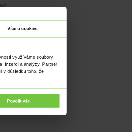
ové
utí
enů
no.
Více o cookies
ok.
lmi
ěvnosti využíváme soubory
ího
, inzerci a analýzy. Partneři
ová
li v důsledku toho, že
 Za
oku
 1.
ace
Povolit vše
šlo
kže