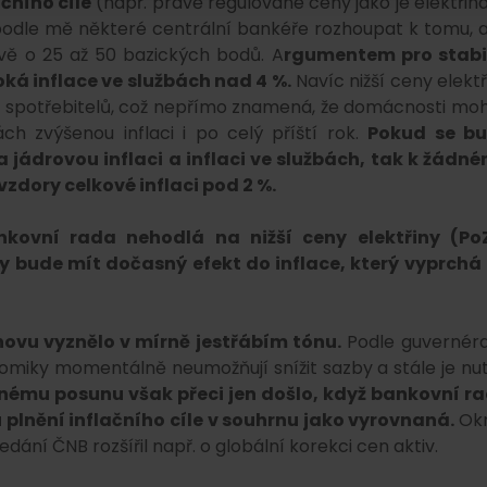
ačního cíle
(např. právě regulované ceny jako je elektřina,
e podle mě některé centrální bankéře rozhoupat k tomu, 
ově o 25 až 50 bazických bodů. A
rgumentem pro stabi
ká inflace ve službách nad 4 %.
Navíc nižší ceny elektř
lu spotřebitelů, což nepřímo znamená, že domácnosti mo
ch zvýšenou inflaci i po celý příští rok.
Pokud se b
 jádrovou inflaci a inflaci ve službách, tak k žádn
zdory celkové inflaci pod 2 %.
nkovní rada nehodlá na nižší ceny elektřiny (Po
 bude mít dočasný efekt do inflace, který vyprchá
ovu vyznělo v mírně jestřábím tónu.
Podle guvernéra
nomiky momentálně neumožňují snížit sazby a stále je nu
nému posunu však přeci jen došlo, když bankovní r
 plnění inflačního cíle v souhrnu jako vyrovnaná.
Ok
edání ČNB rozšířil např. o globální korekci cen aktiv.