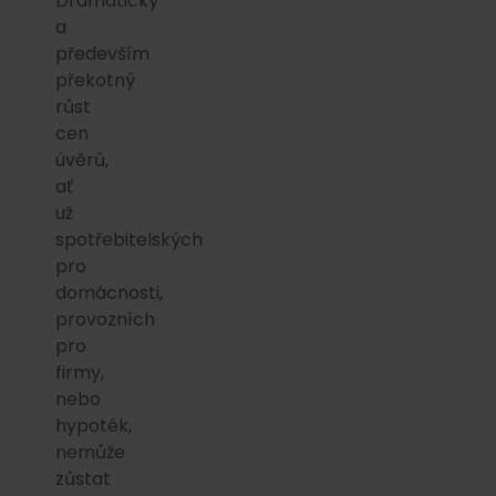
Dramatický
a
především
překotný
růst
cen
úvěrů,
ať
už
spotřebitelských
pro
domácnosti,
provozních
pro
firmy,
nebo
hypoték,
nemůže
zůstat