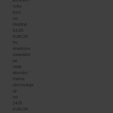
koncem
roku
kurz
na
hladině
24,00
EURCZK.
Po
dnešním
zasedání
se
však
domácí
měna
obchoduje
už
na
24,15
EURCZK.