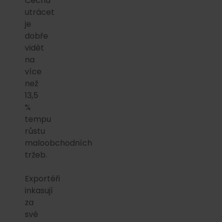
Čechů
utrácet
je
dobře
vidět
na
více
než
13,5
%
tempu
růstu
maloobchodních
tržeb.
Exportéři
inkasují
za
své