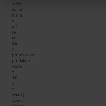
stále
velmi
nízká
a
drží
se
na
3,5
%,
průmyslová
produkce
roste
o
4,9
%
a
vysoký
apetit