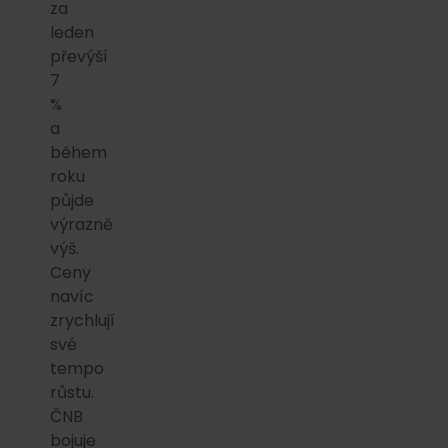
za
leden
převýší
7
%
a
během
roku
půjde
výrazně
výš.
Ceny
navíc
zrychlují
své
tempo
růstu.
ČNB
bojuje