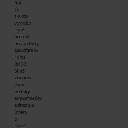
4,5
%.
Takto
vysoko
byla
sazba
naposledy
začátkem
roku
2002.
Silná
koruna
dělá
vrásky
exportérům,
zdražuje
úvěry
a
bude