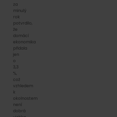
za
minulý
rok
potvrdilo,
že
domácí
ekonomika
přidala
jen
o
3,3
%,
což
vzhledem
k
okolnostem
není
dobrá