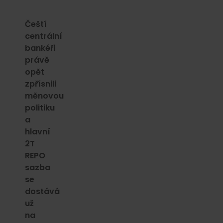
Čeští
centrální
bankéři
právě
opět
zpřísnili
měnovou
politiku
a
hlavní
2T
REPO
sazba
se
dostává
už
na