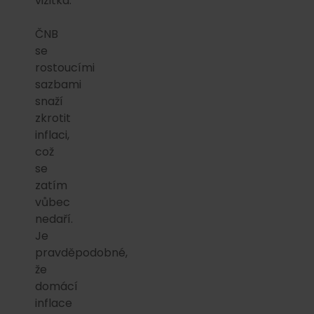
vizitka.
ČNB
se
rostoucími
sazbami
snaží
zkrotit
inflaci,
což
se
zatím
vůbec
nedaří.
Je
pravděpodobné,
že
domácí
inflace