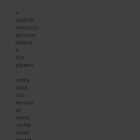
V
dalších
měsících
poroste
inflace
a
tím
pádem
i
sazby
ještě
výš.
Koruna
se
velmi
rychle
může