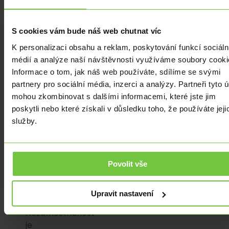
Domácí
ekonomické
statistiky
S cookies vám bude náš web chutnat víc
jsou
K personalizaci obsahu a reklam, poskytování funkcí sociáln
zatím
médií a analýze naší návštěvnosti využíváme soubory cooki
ve
Informace o tom, jak náš web používáte, sdílíme se svými
slušné
partnery pro sociální média, inzerci a analýzy. Partneři tyto 
kondici
mohou zkombinovat s dalšími informacemi, které jste jim
a
poskytli nebo které získali v důsledku toho, že používáte jeji
dramaticky
služby.
rostoucí
sazby
zatím
výrazně
Povolit vše
nedevastují
ekonomický
Upravit nastavení
růst.
Nezaměstnanost
je