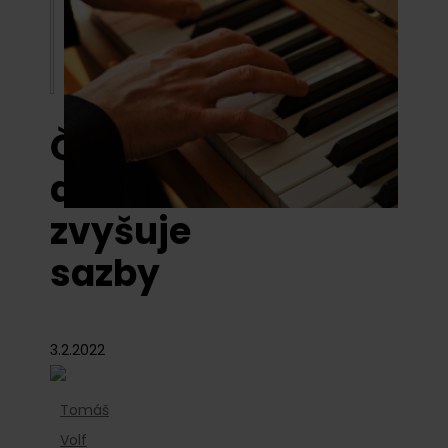
ČNB
dál
zvyšuje
sazby
3.2.2022
Tomáš
Volf