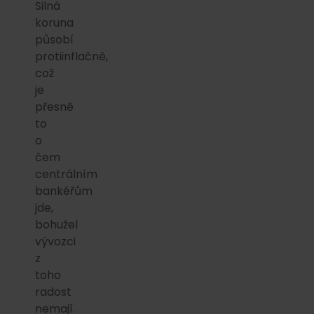
Silná
koruna
působí
protiinflačně,
což
je
přesně
to
o
čem
centrálním
bankéřům
jde,
bohužel
vývozci
z
toho
radost
nemají.