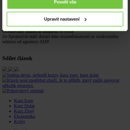
Povolit vše
Očekávané finanční události v Evropě
Za eurozónu bude v dopoledních hodinách zveřejněn index výrobců
Upravit nastavení
cen (PPI) za měsíc duben.
Očekávané finanční události ve světě
Ze Spojených států dorazí data nezaměstnanosti ze soukromého
sektoru od agentury ADP.
Sdílet článek
Kurz Euro
Kurz Dolar
Kurz Zlotý
Ekonomika
Kvízy