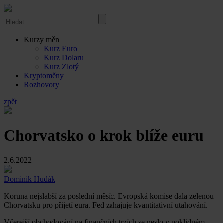
Kurzy měn
Kurz Euro
Kurz Dolaru
Kurz Zlotý
Kryptoměny
Rozhovory
zpět
Chorvatsko o krok blíže euru
2.6.2022
Dominik Hudák
Koruna nejslabší za poslední měsíc. Evropská komise dala zelenou
Chorvatsku pro přijetí eura. Fed zahajuje kvantitativní utahování.
Včerejší obchodování na finančních trzích se neslo v poklidném