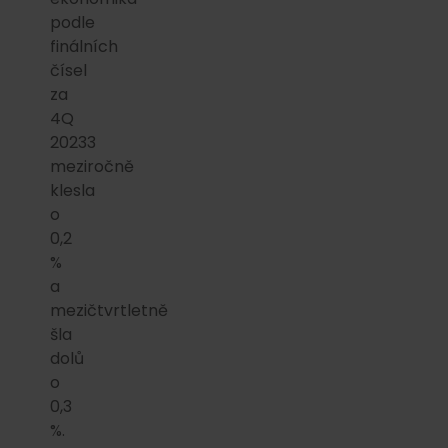
podle
finálních
čísel
za
4Q
20233
meziročně
klesla
o
0,2
%
a
mezičtvrtletně
šla
dolů
o
0,3
%.