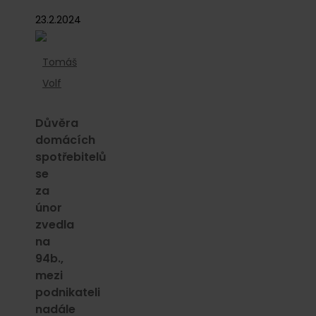
23.2.2024
Tomáš
Volf
Důvěra
domácích
spotřebitelů
se
za
únor
zvedla
na
94b.,
mezi
podnikateli
nadále