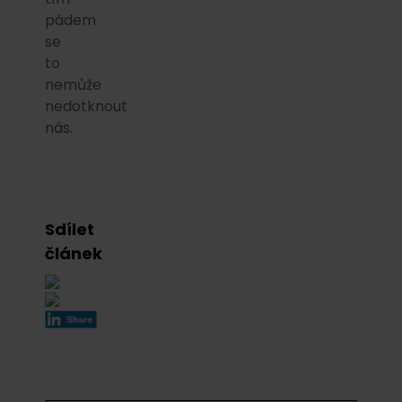
pádem
se
to
nemůže
nedotknout
nás.
Sdílet
článek