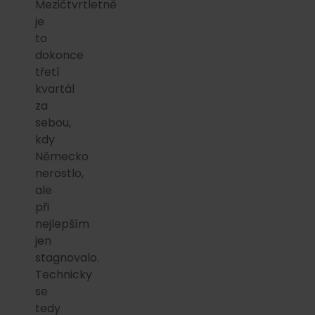
Mezičtvrtletně
je
to
dokonce
třetí
kvartál
za
sebou,
kdy
Německo
nerostlo,
ale
při
nejlepším
jen
stagnovalo.
Technicky
se
tedy