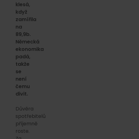
klesá,
když
zamířila
na
89,9b.
Německá
ekonomika
padá,
takže
se
není
čemu
divit.
Důvěra
spotřebitelů
příjemně
roste.
Za