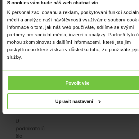
především
S cookies vám bude náš web chutnat víc
se
K personalizaci obsahu a reklam, poskytování funkcí sociáln
snížil
médií a analýze naší návštěvnosti využíváme soubory cooki
i
Informace o tom, jak náš web používáte, sdílíme se svými
počet
partnery pro sociální média, inzerci a analýzy. Partneři tyto 
těch,
mohou zkombinovat s dalšími informacemi, které jste jim
kteří
poskytli nebo které získali v důsledku toho, že používáte jeji
počítají
služby.
se
zhoršením
finanční
situace
Povolit vše
v
letošním
Upravit nastavení
roce.
U
podnikatelů
šla