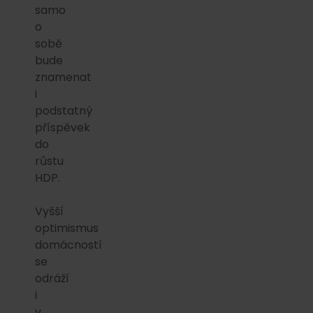
samo
o
sobě
bude
znamenat
i
podstatný
příspěvek
do
růstu
HDP.
Vyšší
optimismus
domácností
se
odráží
i
v