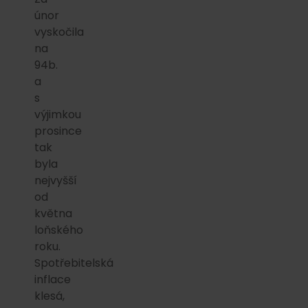
únor
vyskočila
na
94b.
a
s
výjimkou
prosince
tak
byla
nejvyšší
od
května
loňského
roku.
Spotřebitelská
inflace
klesá,