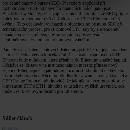
pro cenné papíry a burzy (SEC). Navzdory zpoždění při
rozhodování o ETF od hlavních finančních hráčů, jako jsou
BlackRock a Fidelity, zůstávají účastníci trhu doufali, že SEC přijme
kolektivní rozhodnutí o všech žádostech o ETF s Etherem do 23.
května. Tato očekávání vycházejí z předchozího přístupu SEC při
schvalovacím procesu pro Bitcoinové ETF, kdy byla rozhodnutí
oznámena ve stejný den, aby se zabránilo poskytování
nepřiměřených výhod konkrétním vydavatelům.
Paralely s úspěchem spotových Bitcoinových ETF od jejich uvedení
na trh 11. ledna vedou k očekávání, že schválení spotového ETF s
Etherem bude milníkem, který přitáhne do Ethereum značný kapitál.
Očekává se, že tato vlna institucionálních investic přinese nový
zájem o Ether, zejména jakmile se pozornost odvrátí od nedávného
historického maxima Bitcoinu. Siddharth Lalwani, spoluzakladatel a
CEO Range Protocol, předpovídá, že jakmile se pozornost přesune
k možnosti ETF s ETH, likvidita se ustálí na vyšších úrovních, což
může vést k cenovým růstům pro Ethereum.
Sdílet článek