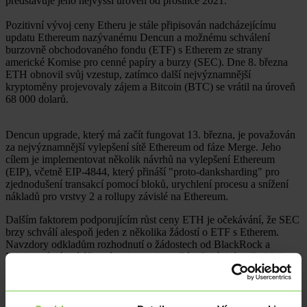
představuje jeho nejvyšší úroveň od prosince 2021.
Pozitivní vývoj ceny Etheru je stále připisován nadcházejícímu
updatu Ethereum nazývanému Dencun a možnému schválení
burzovně obchodovaného fondu (ETF) s Etherem ze strany
americké Komise pro cenné papíry a burzy (SEC). Dne 8. března
ETH obnovil svůj vzestup, zatímco další nejvýznamnější
kryptoměny projevovaly zájem a Bitcoin (BTC) se vrátil na úroveň
68 000 dolarů.
Dencun upgrade, který má začít fungovat 13. března, je považován
za nejvýznamnější vylepšení sítě Ethereum od fáze Merge. Jeho
cílem je implementovat několik návrhů na vylepšení Ethereum
(EIP), včetně EIP-4844, který přináší "proto-danksharding" pro
zjednodušení transakcí pomocí bloků, urychlení procesu a snížení
nákladů pro vrstvy 2 a rollupy závislé na Ethereum.
Dalším faktorem podporujícím růst ceny ETH je očekávání, že SEC
brzy schválí alespoň jeden z několika žádostí o ETF s Etherem.
Navzdory odkladům rozhodnutí o žádostech od BlackRock a
Fidelity zůstávají účastníci trhu optimističtí, očekávajíce, že SEC
vydá kolektivní rozhodnutí o všech žádostech o ETF s Etherem do
23. května.
Vzhledem k úspěchu ETF s Bitcoinem od jejich uvedení na trh 11.