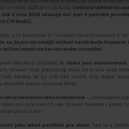
avní sazby američtí centrální bankéři) do konce letošního r
odů a v roce 2026 jen o 25 bodů.
Zatímco výhled na sa
, tak v roce 2026 ukazuje dot plot o poznání pomale
trh (75 bodů).
FOMC, a to konkrétně D. Trumpem nově jmenovaný S. Mir
o se, že pro výraznější snížení sazeb bude hlasovat i
ro snížení sazeb na červencovém zasedání.
well několikrát prohlásil, že
rizika jsou oboustranná
rh, zároveň však přetrvávají rizika na straně vyšší infla
OMC Mirana, že by měl Fed rozšířit svůj duální man
olu dlouhého konce výnosové křivky.
 v lehce jestřábím tónu následovně
– „obnovujeme cyk
 rizika pro pracovní trh, ale zároveň bereme v potaz riz
 od příchozích dat“.
tit jako lehce pozitivní pro dolar.
Fed se k žádn