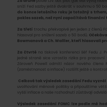
Za druhé
podle tzv. dot plot (jak vidí vývoj hl
sníží Fed sazby ještě dvakrát v souhrnu o 50 b
do konce letošního roku je totožný s trhem
pokles sazeb, než nyní započítává finanční 
Za třetí
trochu překvapivě jen jeden z členů 
hlasoval pro snížení sazeb o 50 bodů.
Očekával
Bowmanová a Ch. Walller, kteří hlasovali p
Za čtvrté
na tiskové konferenci šéf Fedu J. Po
jedné straně sice vzrostla rizika pro pracovní t
Zároveň Powell odmítl názor nového člena F
(zaměstnanost a inflace) rozšířit ještě o kontr
Celkově tak výsledek zasedání Fedu vyzněl
uvolňování měnové politiky a připouštíme větší
vyšší inflace a naše rozhodnutí zůstávají odvislá
Výsledek zasedání FOMC lze podle mě hodno