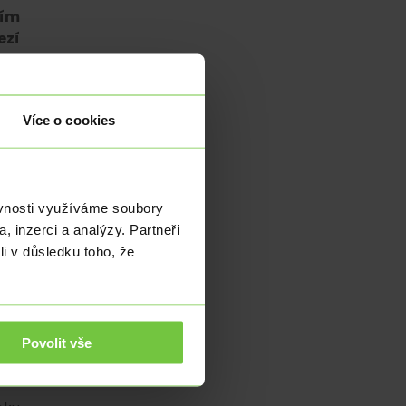
ním
ezí
oni
Více o cookies
pen
had
ěvnosti využíváme soubory
ti,
, inzerci a analýzy. Partneři
aci
li v důsledku toho, že
. V
tím
Fed
žší
ých
Povolit vše