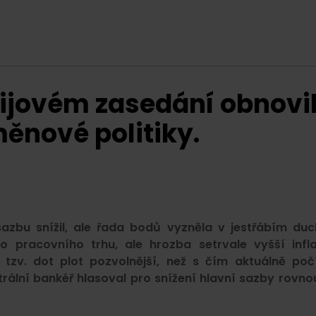
ijovém zasedání obnovi
ěnové politiky.
azbu snížil, ale řada bodů vyzněla v jestřábím duc
o pracovního trhu, ale hrozba setrvale vyšší infl
tzv. dot plot pozvolnější, než s čím aktuálně poč
ntrální bankéř hlasoval pro snížení hlavní sazby rovno