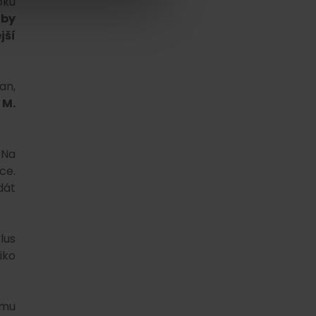
oku
zby
jší
an,
 M.
.
Na
ce.
dát
lus
iko
ému