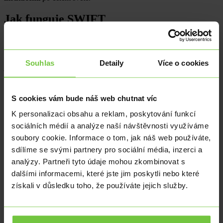
Jak funguje SWIFT
SWIFT
funguje jako komunikační platforma, která umožňuje
bankám a dalším
finančním institucím
vyměňovat si informace a
provádět transakce. Každá instituce má unikátní
SWIFT
kód, který
Souhlas
Detaily
Více o cookies
je používán k identifikaci při transakcích.
SWIFT sám o sobě
neprovádí transakce, ale umožňuje je.
SWIFT
je základním prvkem pro provádění mezinárodních
S cookies vám bude náš web chutnat víc
platebních operací.
SWIFT
sám o sobě neprovádí žádné transakce, ale umožňuje
K personalizaci obsahu a reklam, poskytování funkcí
finančním institucím, aby je prováděly mezi sebou.
sociálních médií a analýze naší návštěvnosti využíváme
Každá instituce má unikátní
SWIFT
kód, který je používán k
identifikaci při transakcích.
soubory cookie. Informace o tom, jak náš web používáte,
SWIFT
také poskytuje řadu dalších služeb, včetně
sdílíme se svými partnery pro sociální média, inzerci a
zpravodajství, analýz a řešení pro správu rizik.
analýzy. Partneři tyto údaje mohou zkombinovat s
dalšími informacemi, které jste jim poskytli nebo které
získali v důsledku toho, že používáte jejich služby.
Kritika a kontroverze kolem SWIFTu
Ačkoli je
SWIFT
nezbytný pro globální
finanční systém
, čelil také