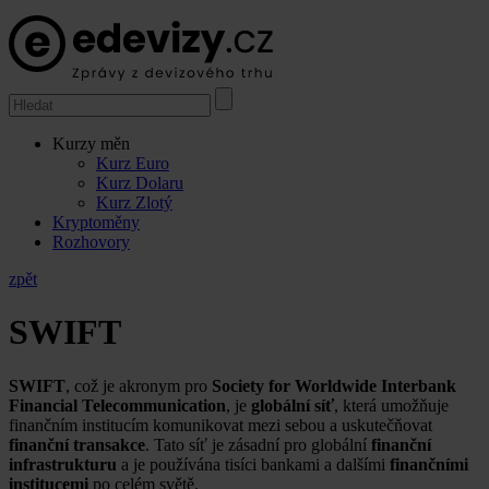
Kurzy měn
Kurz Euro
Kurz Dolaru
Kurz Zlotý
Kryptoměny
Rozhovory
zpět
SWIFT
SWIFT
, což je akronym pro
Society for Worldwide Interbank
Financial Telecommunication
, je
globální síť
, která umožňuje
finančním institucím komunikovat mezi sebou a uskutečňovat
finanční transakce
. Tato síť je zásadní pro globální
finanční
infrastrukturu
a je používána tisíci bankami a dalšími
finančními
institucemi
po celém světě.