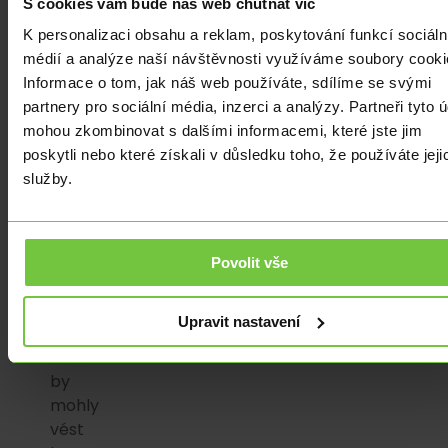
S cookies vám bude náš web chutnat víc
potvrzení
K personalizaci obsahu a reklam, poskytování funkcí sociáln
všech
médií a analýze naší návštěvnosti využíváme soubory cooki
podmínek
Informace o tom, jak náš web používáte, sdílíme se svými
a
partnery pro sociální média, inzerci a analýzy. Partneři tyto 
detailů
mohou zkombinovat s dalšími informacemi, které jste jim
obchodní
poskytli nebo které získali v důsledku toho, že používáte jeji
transakce
.
služby.
Tím
se
eliminují
potenciální
Povolit vše
nedorozumění
a
Upravit nastavení
nesrovnalosti
,
které
by
mohly
vést