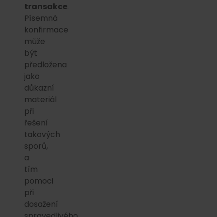
transakce
.
Písemná
konfirmace
může
být
předložena
jako
důkazní
materiál
při
řešení
takových
sporů,
a
tím
pomoci
při
dosažení
spravedlivého