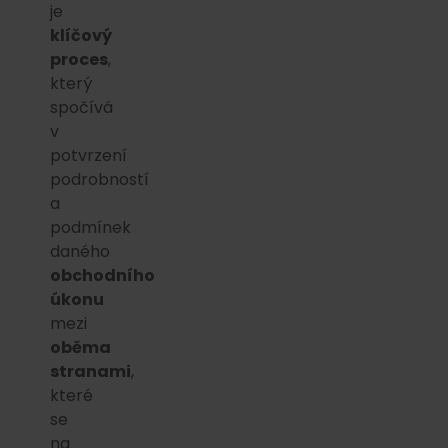
je
klíčový
proces
,
který
spočívá
v
potvrzení
podrobností
a
podmínek
daného
obchodního
úkonu
mezi
oběma
stranami
,
které
se
na