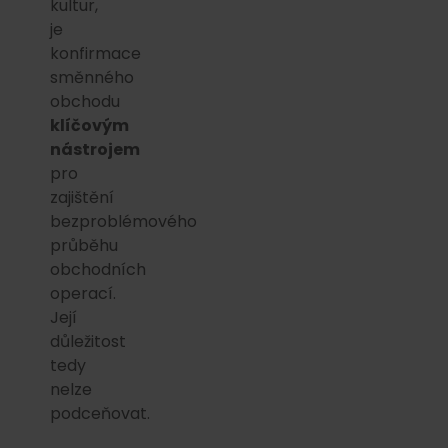
kultur,
je
konfirmace
směnného
obchodu
klíčovým
nástrojem
pro
zajištění
bezproblémového
průběhu
obchodních
operací.
Její
důležitost
tedy
nelze
podceňovat.