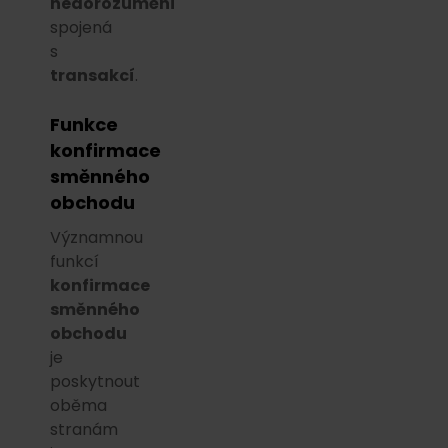
nedorozumění
spojená
s
transakcí
.
Funkce
konfirmace
směnného
obchodu
Významnou
funkcí
konfirmace
směnného
obchodu
je
poskytnout
oběma
stranám