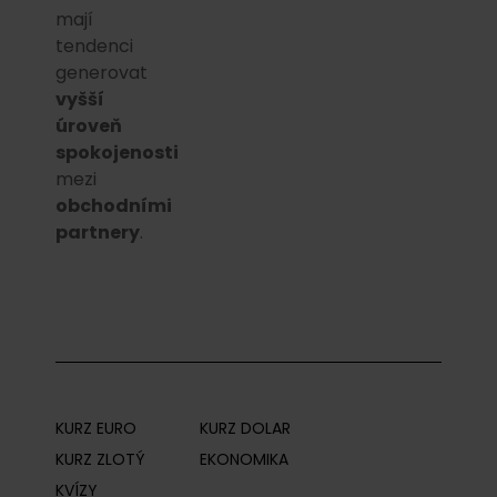
mají
tendenci
generovat
vyšší
úroveň
spokojenosti
mezi
obchodními
partnery
.
KURZ EURO
KURZ DOLAR
KURZ ZLOTÝ
EKONOMIKA
KVÍZY