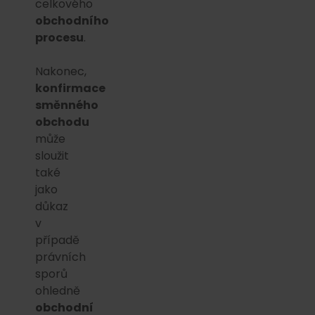
celkového
obchodního
procesu
.
Nakonec,
konfirmace
směnného
obchodu
může
sloužit
také
jako
důkaz
v
případě
právních
sporů
ohledně
obchodní