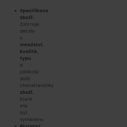
Specifikace
zboží:
Zahrnuje
detaily
o
množství
,
kvalitě
,
typu
a
jakékoliv
další
charakteristiky
zboží
,
které
má
být
vyměněno.
Platební