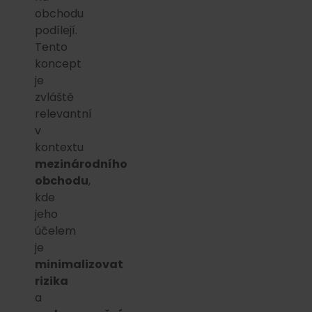
obchodu
podílejí.
Tento
koncept
je
zvláště
relevantní
v
kontextu
mezinárodního
obchodu
,
kde
jeho
účelem
je
minimalizovat
rizika
a