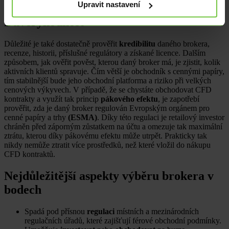
začátečníkům může mnohdy ušetřit čas i peníze.
Upravit nastavení
Důvěryhodnost
Důležité je také dostatečně prověřit
kredibilitu
daného brokera,
recenze, historii, příslušné regulátory a získané licence. Dalším
způsobem, jak ověřit pověst, kterou daný broker má, je zjistit, kolik
aktivních klientů spravuje. Čím větší je obchodník s cennými papíry,
tím stabilnější bude jeho obchodní platforma a riziko při velkých
cenových výkyvech. V případě, že se chystáte obchodovat CFD
kontrakty a využít tak princip
pákového efektu
, je zapotřebí
prověřit, zda je daný broker regulován Evropským orgánem pro
cenné papíry a trhy
(ESMA)
. Díky této regulaci je retailový investor
chráněn před záporným zůstatkem na účtu a omezuje tak maximální
ztrátu, kterou díky pákovému efektu může utrpět. Prakticky tak
nikdy nemůže ztratit více prostředků, než které vložil do nákupu
CFD kontraktů.
Nejdůležitější aspekty výběru brokera v
bodech
Spadá pod přísnou
regulaci
místních a mezinárodních
regulačních úřadů, které zajišťují férové obchodní podmínky.