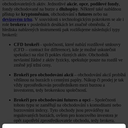
obchodovatelných aktiv. Jednotlivé
akcie
,
opce
,
podílové fondy
,
fondy obchodované na burze a
dluhopisy
. Některé také nabídnou
přístup ke
kryptoměnám
, obchodování s
futures
nebo na
devizovém trhu
. V souvislosti s technologickým pokrokem se ale i
role
brokera
v posledních desítkách let značně obměnila. Z
hlediska nabízených instrumentů pak rozlišujeme následující typy
brokerů:
CFD brokeři
- společnosti, které nabízí rozdílové smlouvy
(CFD – contract for difference), kde je možné uskutečnit
spekulaci na růst či pokles různých aktiv. Obchodník
nevlastní žádné z aktiv fyzicky, spekuluje pouze na rozdíl ve
změně její tržní ceny.
Brokeři pro obchodování akcií
– obchodování akcií probíhá
většinou na burzách s cennými papíry. Nákup či prodej je tak
vždy zprostředkován prostředníkem mezi burzou a
investorem, tedy brokerskou společností.
Brokeři pro obchodování futures a opcí
– Společnosti
tohoto typu se zaměřují na obchodování s komoditami nebo
burzovními indexy. Tyto obchody jsou prováděny na
regulovaných burzách, ovšem pro koncového investora je
opět zapotřebí zprostředkovatele obchodu, tedy brokera.