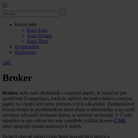
Kurzy měn
Kurz Euro
Kurz Dolaru
Kurz Zlotý
Kryptoměny
Rozhovory
zpět
Broker
Broker,
nebo také obchodník s cennými papíry, je označení pro
společnost či organizaci, která se zabývá obchodováním s cennými
papíry na vlastní účet nebo jménem svých zákazníků. Zjednodušeně
řečeno broker je prostředníkem mezi trhem a obchodníky a na rozdíl
od burzy uživatelé nevlastní aktiva, se kterými obchodují. V České
republice je pro výkon této role zapotřebí zvláštní licence
ČNB
,
která upravuje rozsah nabízených služeb.
Brokeři obecně nabízí celou škálu investičních služeb a