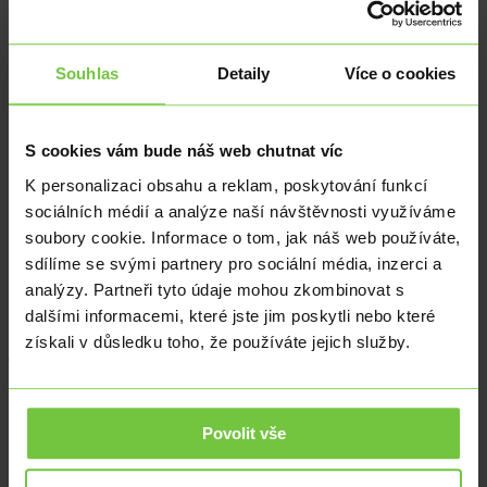
Výběr brokera
Jak tedy spolehlivě poznat, který je ten nejlepší
broker
pro vaše
Souhlas
Detaily
Více o cookies
obchodní aktivity? U této otázky je třeba zvážit mnoho faktorů a
rozhodnutí bude pravděpodobně stejně záviset na individuálních
prioritách. Důležitým aspektem při výběru
brokera
jsou potenciální
náklady spojené s obchodováním, které mohou značně ovlivnit
S cookies vám bude náš web chutnat víc
budoucí
rentabilitu
investiční činnosti. U
forex
ového
brokera může
být při obchodování s měnovými páry sledovaným kritériem
K personalizaci obsahu a reklam, poskytování funkcí
například
spread
, tedy rozdíl mezi nákupní a prodejní cenou. Dále
sociálních médií a analýze naší návštěvnosti využíváme
také konkrétní typy poplatků za zprostředkování obchodu,
akciový
soubory cookie. Informace o tom, jak náš web používáte,
broker
dnes už běžně nabízí obchodování aktiv zcela bez poplatku.
sdílíme se svými partnery pro sociální média, inzerci a
Nabízené služby
analýzy. Partneři tyto údaje mohou zkombinovat s
dalšími informacemi, které jste jim poskytli nebo které
Online broker
do své nabídky zahrnuje mnohdy mnohem více než
získali v důsledku toho, že používáte jejich služby.
jen klasické obchodní služby zprostředkovatele. Některé poskytují
vzdělávací nástroje, které mohou být zvláště užitečné pro ty, kteří s
investováním teprve začínají. Výhodou pro obchodníky může být
například možnost zadávání obchodů na vlastních uživatelských
platformách
, často společně s nejrůznějšími analytickými nástroji.
Povolit vše
Nedílnou součástí a spolehlivým znakem seriózní brokerské
společnosti je i funkční
zákaznická podpora
, která především