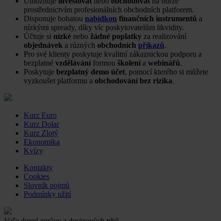
Umožňuje
investovat
nebo
obchodovat
na burze
prostřednictvím profesionálních obchodních platforem.
Disponuje bohatou
nabídkou
finančních instrumentů
a
nízkými spready, díky víc poskytovatelům likvidity.
Účtuje si
nízké
nebo
žádné poplatky
za realizování
objednávek
a různých
obchodních
příkazů
.
Pro své klienty poskytuje kvalitní zákaznickou podporu a
bezplatné
vzdělávání
formou
školení
a
webinářů
.
Poskytuje
bezplatný demo účet
, pomocí kterého si můžete
vyzkoušet platformu a
obchodování bez rizika
.
Kurz Euro
Kurz Dolar
Kurz Zlotý
Ekonomika
Kvízy
Kontakty
Cookies
Slovník pojmů
Podmínky užití
Vaše denní zprávy z devizových trhů.