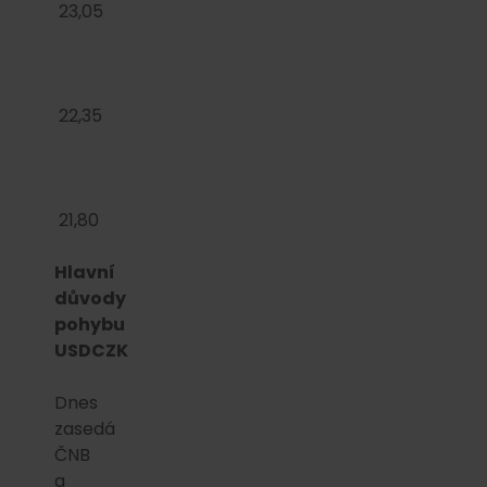
23,05
22,35
21,80
Hlavní
důvody
pohybu
USDCZK
Dnes
zasedá
ČNB
a