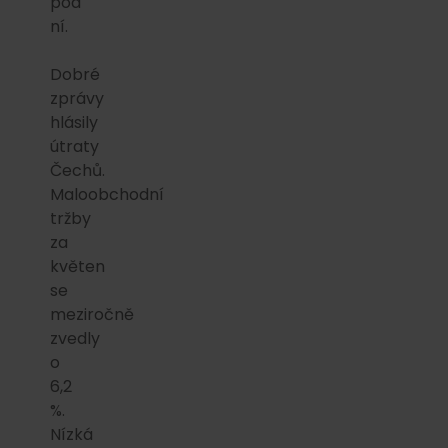
pod
ní.
Dobré
zprávy
hlásily
útraty
Čechů.
Maloobchodní
tržby
za
květen
se
meziročně
zvedly
o
6,2
%.
Nízká