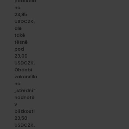
podívala
na
23,85
USDCZK,
ale
také
těsně
pod
23,00
USDCZK.
Období
zakončila
na
„střední“
hodnotě
v
blízkosti
23,50
USDCZK.