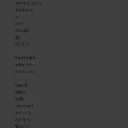
normalizace
dodávek
a
cen
vstupů
do
výroby
Politické:
odhodlání
americké
i
české
vlády
řešit
rostoucí
deficity
veřejných
financí,