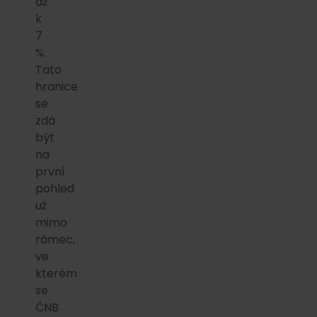
až
k
7
%.
Tato
hranice
se
zdá
být
na
první
pohled
už
mimo
rámec,
ve
kterém
se
ČNB