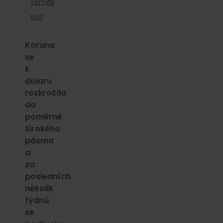
Tomáš
Volf
Koruna
se
k
dolaru
rozkročila
do
poměrně
širokého
pásma
a
za
posledních
několik
týdnů
se