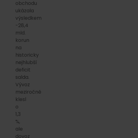
obchodu
ukázala
výsledkem
-28,4
mld.
korun
na
historicky
nejhlubší
deficit
salda.
Vývoz
meziročně
klesl
o
1,3
%,
ale
dovoz