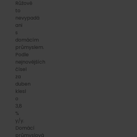
Růžově
to
nevypadá
ani
s
domácím
průmyslem.
Podle
nejnovějších
čísel
za
duben
klesl
o
3,8
%
y/y.
Domácí
průmyslová