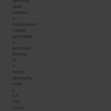
obchodu,
tedy
odvětví
s
motorovými
vozidly,
zpomaluje,
a
přebytek
bilance
se
v
tomto
segmentu
snížil
o
11,4
mld.
korun.