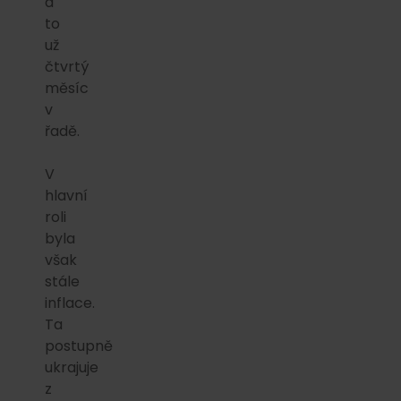
a
to
už
čtvrtý
měsíc
v
řadě.
V
hlavní
roli
byla
však
stále
inflace.
Ta
postupně
ukrajuje
z