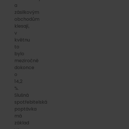
a
zásilkovým
obchodům
klesají,
v
květnu
to
bylo
meziročně
dokonce
o
14,2
%.
Slušná
spotřebitelská
poptávka
má
základ