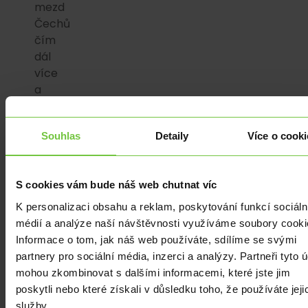
mezd
Čechů
čím
dál
více
a
za
celý
Souhlas
Detaily
Více o cooki
1Q
2022
šly
S cookies vám bude náš web chutnat víc
reálné
platy
K personalizaci obsahu a reklam, poskytování funkcí sociáln
dolů
médií a analýze naší návštěvnosti využíváme soubory cooki
o
Informace o tom, jak náš web používáte, sdílíme se svými
3,6
partnery pro sociální média, inzerci a analýzy. Partneři tyto 
%.
mohou zkombinovat s dalšími informacemi, které jste jim
Domácí
poskytli nebo které získali v důsledku toho, že používáte jeji
meziroční
služby.