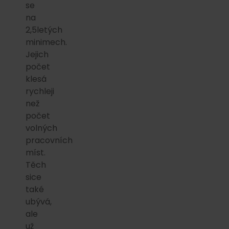
se
na
2,5letých
minimech.
Jejich
počet
klesá
rychleji
než
počet
volných
pracovních
míst.
Těch
sice
také
ubývá,
ale
už