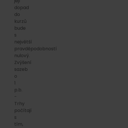
její
dopad
do
kurzů
bude
s
největší
pravděpodobností
nulový.
Zvýšení
sazeb
o
1
p.b.
-
Trhy
počítají
s
tím,