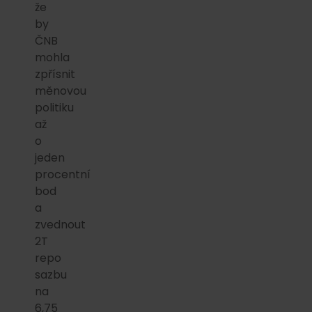
že
by
ČNB
mohla
zpřísnit
měnovou
politiku
až
o
jeden
procentní
bod
a
zvednout
2T
repo
sazbu
na
6,75