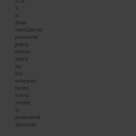
27,9
%
a
dnes
nemůžeme
jmenovat
jediný
faktor,
který
by
byl
schopen
tento
trend
zvrátit
či
podstatně
zpomalit.