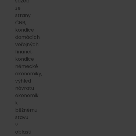
sazeb
ze
strany
ČNB,
kondice
domácích
veřejných
financí,
kondice
německé
ekonomiky,
výhled
návratu
ekonomik
k
běžnému
stavu
v
oblasti