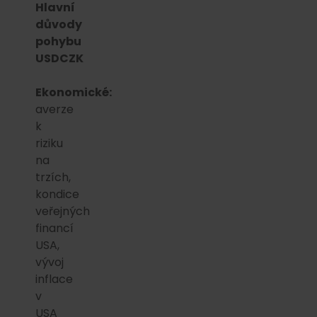
Hlavní
důvody
pohybu
USDCZK
Ekonomické:
averze
k
riziku
na
trzích,
kondice
veřejných
financí
USA,
vývoj
inflace
v
USA