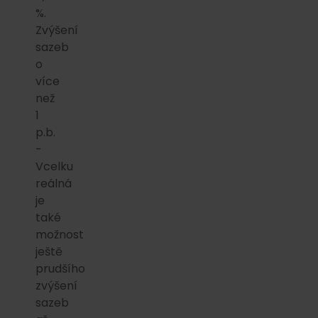
%.
Zvýšení
sazeb
o
více
než
1
p.b.
-
Vcelku
reálná
je
také
možnost
ještě
prudšího
zvýšení
sazeb