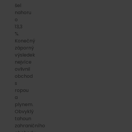
šel
nahoru
o
13,3
%.
Konečný
záporný
výsledek
nejvíce
ovlivnil
obchod
s
ropou
a
plynem.
Obvyklý
tahoun
zahraničního