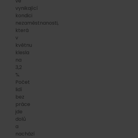
ve
vynikající
kondici
nezaměstnanosti,
která
v
květnu
klesla
na
3,2
%.
Počet
lidí
bez
práce
jde
dolů
a
nachází