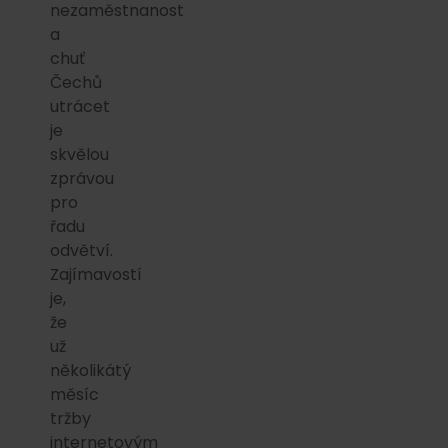
nezaměstnanost
a
chuť
Čechů
utrácet
je
skvělou
zprávou
pro
řadu
odvětví.
Zajímavostí
je,
že
už
několikátý
měsíc
tržby
internetovým