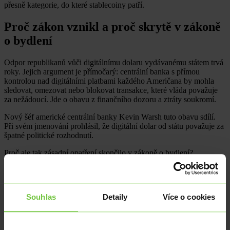
přesně kategorie, do které stablecoiny patří.
Proč zákon vznikl a proč skrytě v zákoně
o bydlení
Odpor republikanů vůči digitálnímu dolaru vydávanému státem trvá
roky. Jejich argument je přímočarý: centrální banka s přímou
kontrolou nad digitálními platbami každého Američana by mohla
sledovat, omezovat nebo blokovat transakce, které vláda považuje
za nežádoucí. Jde o obavu z finančního dozoru a ztráty soukromí.
Nový šéf americké centrální banky Kevin Warsh tuto obavu sdílí.
Při svém jmenování prohlásil, že digitální dolar od státu považuje za
špatné politické rozhodnutí.
Proč ale tak zásadní opatření skončilo v zákoně o bydlení?
Odpověď je pragmatická. Zákon o bydlení měl bipartisánní
podporu, tedy souhlas jak republikánů, tak demokratů, protože krize
dostupného bydlení trápí voliče obou stran. Přidat do takového
zákona kontroverzní politické opatření je osvědčenou legislativní
Souhlas
Detaily
Více o cookies
taktikou, jak ho protlačit bez zdlouhavých bojů.
Co na to říká Federální rezervní banka