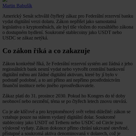
Martin Babušík
Americký Senát schválil čtyřletý zákaz pro Federální rezervní banku
vydat digitální verzi dolaru. Zákon nepřišel jako samostatná
legislativa o kryptoměnách, ale byl tiše vložen do rozsáhlého zákona
o dostupném bydlení. Soukromé stablecoiny jako USDT nebo
USDC se zákaz netýká.
Co zákon říká a co zakazuje
Zákon konkrétně říká, že Federální rezervní systém ani žádná z jeho
regionálních bank nesmí vydat nebo vytvořit centrální bankovní
digitální měnu ani žádné digitální aktivum, které by jí bylo v
podstatě podobné, a to ani přímo ani nepřímo prostřednictvím
finanční instituce nebo jiného zprostředkovatele.
Zákaz platí do 31. prosince 2030. Pokud ho Kongres do té doby
neobnoví nebo nezmění, téma se po čtyřech letech znovu otevírá.
Co je ale klíčové a pro kryptoměnový svět velmi důležité: zákon se
vztahuje pouze na státem vydaný digitální dolar. Soukromé
stablecoiny jako USDT od Tetheru nebo USDC od Circle jsou
výslovně vyňaty. Zákon dokonce přímo chrání takzvané otevřené,
přístupné a soukromá aktiva denominovaná v dolarech, což je