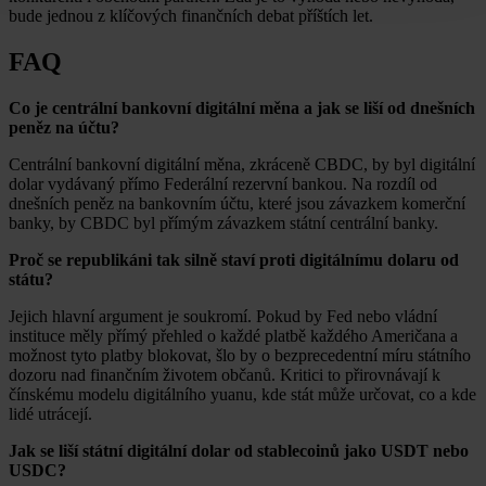
bude jednou z klíčových finančních debat příštích let.
FAQ
Co je centrální bankovní digitální měna a jak se liší od dnešních
peněz na účtu?
Centrální bankovní digitální měna, zkráceně CBDC, by byl digitální
dolar vydávaný přímo Federální rezervní bankou. Na rozdíl od
dnešních peněz na bankovním účtu, které jsou závazkem komerční
banky, by CBDC byl přímým závazkem státní centrální banky.
Proč se republikáni tak silně staví proti digitálnímu dolaru od
státu?
Jejich hlavní argument je soukromí. Pokud by Fed nebo vládní
instituce měly přímý přehled o každé platbě každého Američana a
možnost tyto platby blokovat, šlo by o bezprecedentní míru státního
dozoru nad finančním životem občanů. Kritici to přirovnávají k
čínskému modelu digitálního yuanu, kde stát může určovat, co a kde
lidé utrácejí.
Jak se liší státní digitální dolar od stablecoinů jako USDT nebo
USDC?