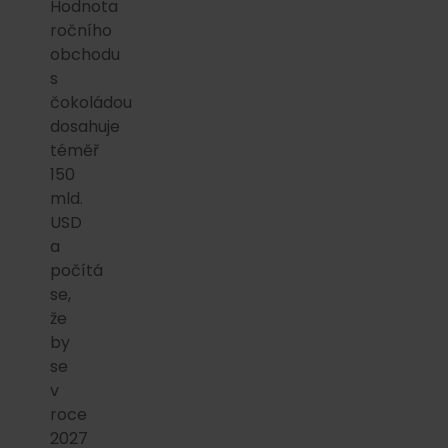
Hodnota
ročního
obchodu
s
čokoládou
dosahuje
téměř
150
mld.
USD
a
počítá
se,
že
by
se
v
roce
2027