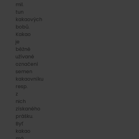
mil.
tun
kakaových
bobů.
Kakao
je
běžně
užívané
označení
semen
kakaovníku
resp.
z
nich
získaného
prášku.
Byť
kakao
má