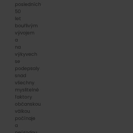
posledních
50
let
bouřlivým
vývojem
a
na
výkyvech
se
podepsaly
snad
všechny
myslitelné
faktory
občanskou
válkou
počínaje
a
neúrodou