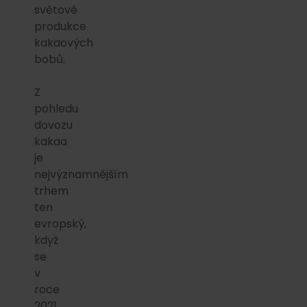
světové
produkce
kakaových
bobů.
Z
pohledu
dovozu
kakaa
je
nejvýznamnějším
trhem
ten
evropský,
když
se
v
roce
2021