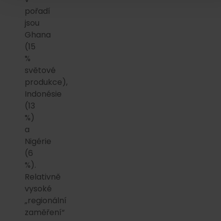
pořadí
jsou
Ghana
(15
%
světové
produkce),
Indonésie
(13
%)
a
Nigérie
(6
%).
Relativně
vysoké
„regionální
zaměření“