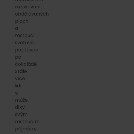
rozšiřování
obdělávaných
ploch
a
rostoucí
světové
poptávce
po
čokoládě.
Stále
více
lidí
si
může,
díky
svým
rostoucím
příjmům,