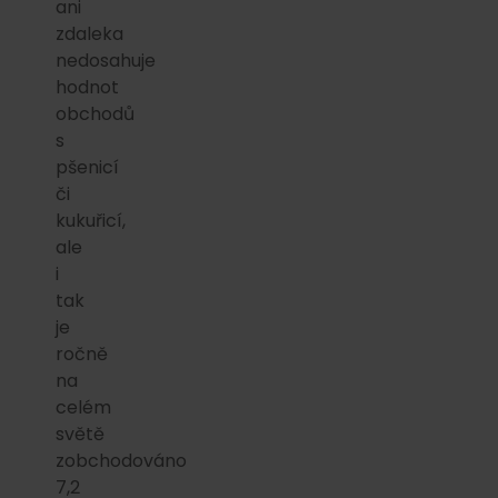
ani
zdaleka
nedosahuje
hodnot
obchodů
s
pšenicí
či
kukuřicí,
ale
i
tak
je
ročně
na
celém
světě
zobchodováno
7,2