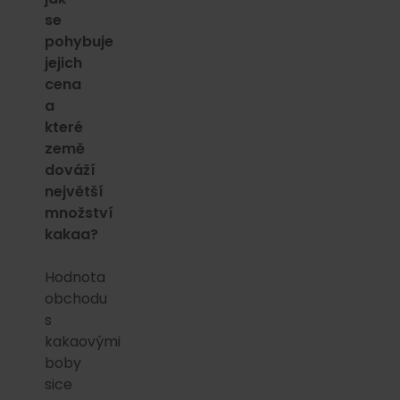
se
pohybuje
jejich
cena
a
které
země
dováží
největší
množství
kakaa?
Hodnota
obchodu
s
kakaovými
boby
sice