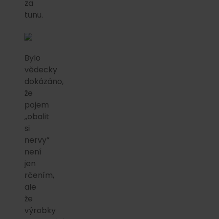
za
tunu.
Bylo
vědecky
dokázáno,
že
pojem
„obalit
si
nervy“
není
jen
rčením,
ale
že
výrobky