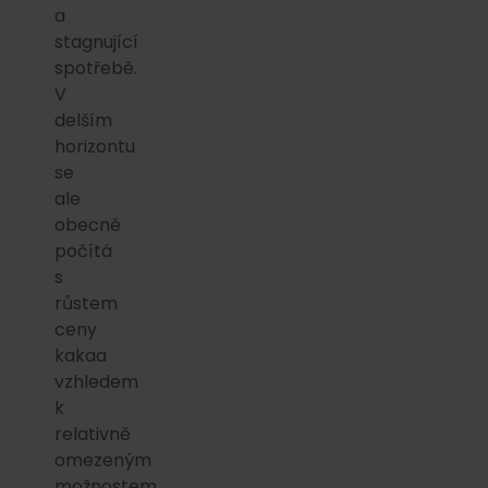
a
stagnující
spotřebě.
V
delším
horizontu
se
ale
obecně
počítá
s
růstem
ceny
kakaa
vzhledem
k
relativně
omezeným
možnostem