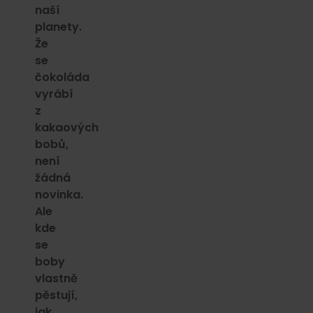
naší
planety.
Že
se
čokoláda
vyrábí
z
kakaových
bobů,
není
žádná
novinka.
Ale
kde
se
boby
vlastně
pěstují,
jak