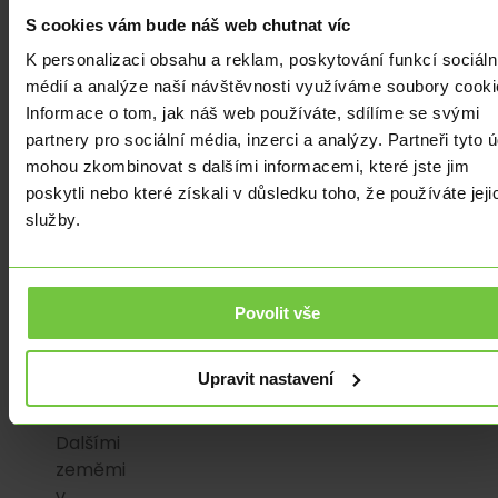
téměř
S cookies vám bude náš web chutnat víc
40
K personalizaci obsahu a reklam, poskytování funkcí sociáln
%
médií a analýze naší návštěvnosti využíváme soubory cooki
světové
Informace o tom, jak náš web používáte, sdílíme se svými
produkce.
partnery pro sociální média, inzerci a analýzy. Partneři tyto 
Vývoz
mohou zkombinovat s dalšími informacemi, které jste jim
kakaa
poskytli nebo které získali v důsledku toho, že používáte jeji
také
služby.
generuje
téměř
15
%
Povolit vše
ročního
HDP
Upravit nastavení
tohoto
státu.
Dalšími
zeměmi
v