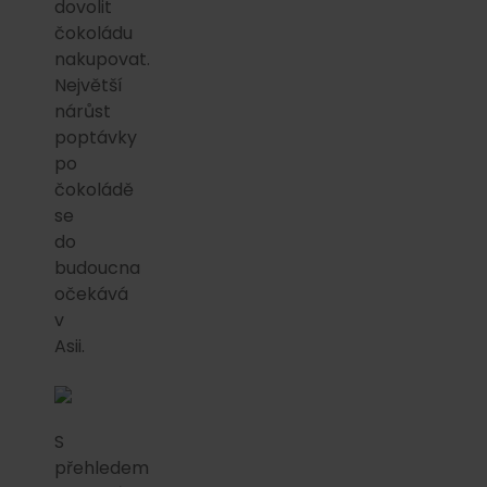
dovolit
čokoládu
nakupovat.
Největší
nárůst
poptávky
po
čokoládě
se
do
budoucna
očekává
v
Asii.
S
přehledem