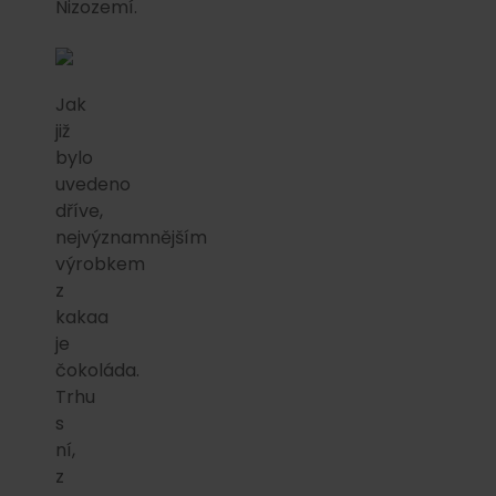
Nizozemí.
Jak
již
bylo
uvedeno
dříve,
nejvýznamnějším
výrobkem
z
kakaa
je
čokoláda.
Trhu
s
ní,
z