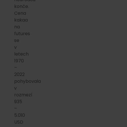
konče.
Cena
kakaa
na
futures
se
v
letech
1970
–
2022
pohybovala
v
rozmezí
935
–
5.010
USD