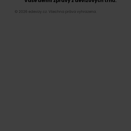
Vaše denní zprávy z devizových trhů.
© 2026 edevizy.cz. Všechna práva vyhrazena.