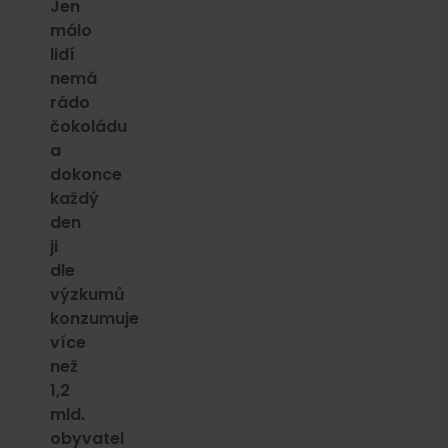
Jen
málo
lidí
nemá
rádo
čokoládu
a
dokonce
každý
den
ji
dle
výzkumů
konzumuje
více
než
1,2
mld.
obyvatel