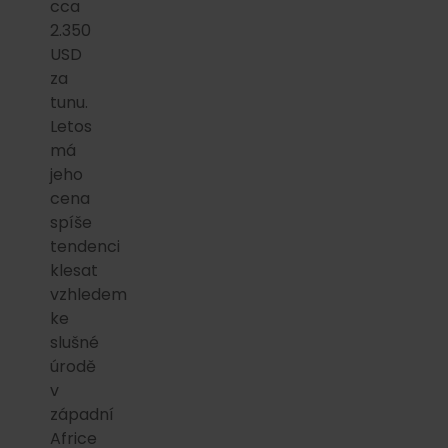
cca
2.350
USD
za
tunu.
Letos
má
jeho
cena
spíše
tendenci
klesat
vzhledem
ke
slušné
úrodě
v
západní
Africe