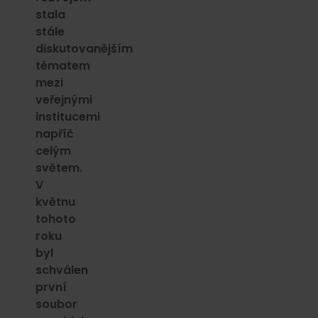
stala
stále
diskutovanějším
tématem
mezi
veřejnými
institucemi
napříč
celým
světem.
V
květnu
tohoto
roku
byl
schválen
první
soubor