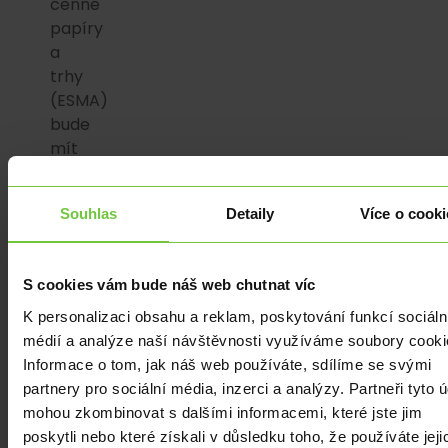
cenné
papíry
a
trhy
(ESMA)
bude
mít
také
pravomoc
Souhlas
Detaily
Více o cooki
omezit
nebo
zakázat
S cookies vám bude náš web chutnat víc
kryptoplatformy,
pokud
K personalizaci obsahu a reklam, poskytování funkcí sociáln
zjistí,
médií a analýze naší návštěvnosti využíváme soubory cooki
že
Informace o tom, jak náš web používáte, sdílíme se svými
ohrožují
partnery pro sociální média, inzerci a analýzy. Partneři tyto 
integritu
mohou zkombinovat s dalšími informacemi, které jste jim
trhu
poskytli nebo které získali v důsledku toho, že používáte jeji