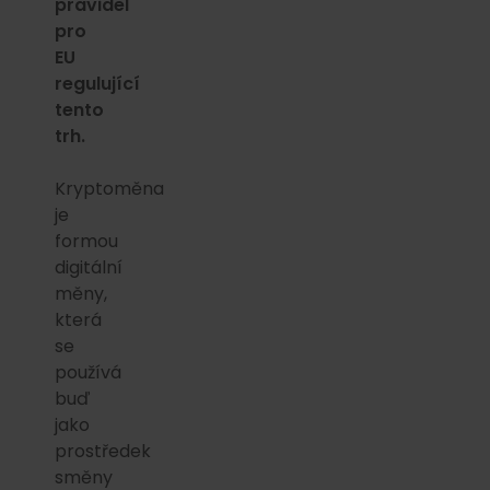
pravidel
pro
EU
regulující
tento
trh.
Kryptoměna
je
formou
digitální
měny,
která
se
používá
buď
jako
prostředek
směny