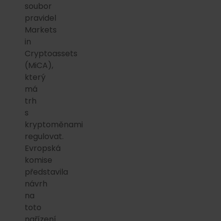
soubor
pravidel
Markets
in
Cryptoassets
(MiCA),
který
má
trh
s
kryptoměnami
regulovat.
Evropská
komise
představila
návrh
na
toto
nařízení