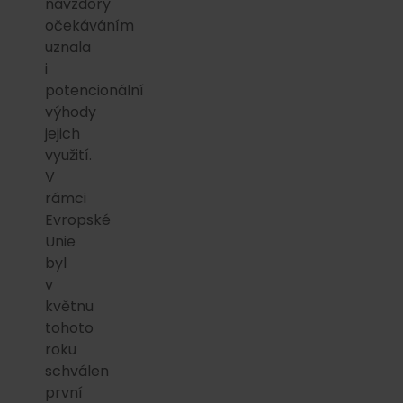
navzdory
očekáváním
uznala
i
potencionální
výhody
jejich
využití.
V
rámci
Evropské
Unie
byl
v
květnu
tohoto
roku
schválen
první