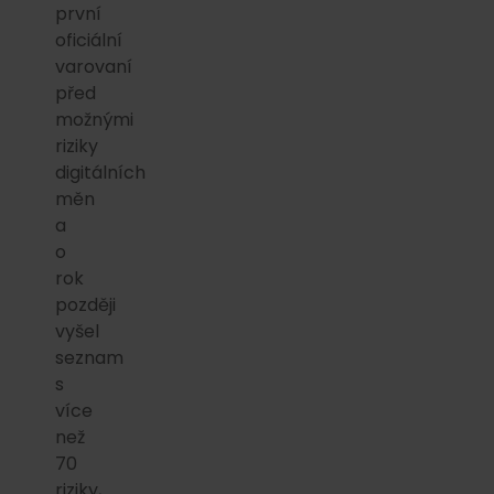
první
oficiální
varovaní
před
možnými
riziky
digitálních
měn
a
o
rok
později
vyšel
seznam
s
více
než
70
riziky,