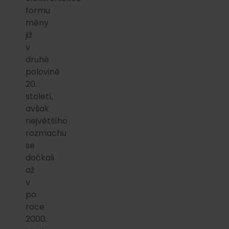
formu
měny
již
v
druhé
polovině
20.
století,
avšak
největšího
rozmachu
se
dočkali
až
v
po
roce
2000.