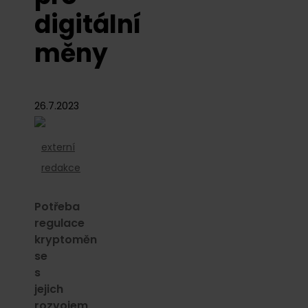
digitální
měny
26.7.2023
externí
redakce
Potřeba
regulace
kryptoměn
se
s
jejich
rozvojem