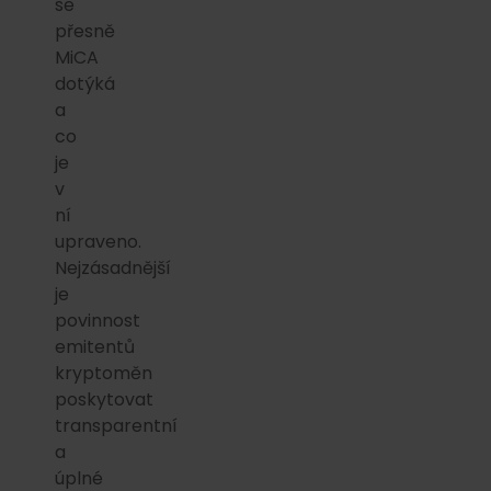
se
přesně
MiCA
dotýká
a
co
je
v
ní
upraveno.
Nejzásadnější
je
povinnost
emitentů
kryptoměn
poskytovat
transparentní
a
úplné