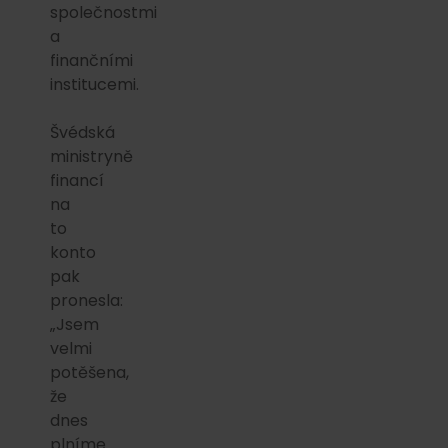
společnostmi
a
finančními
institucemi.
Švédská
ministryně
financí
na
to
konto
pak
pronesla:
„Jsem
velmi
potěšena,
že
dnes
plníme