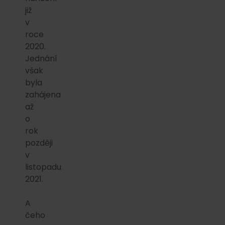
již
v
roce
2020.
Jednání
však
byla
zahájena
až
o
rok
později
v
listopadu
2021.
A
čeho