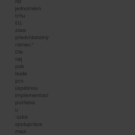
na
jednotném
trhu
EU,
zase
předvídatelný
rámec.“
Dle
něj
pak
bude
pro
úspěšnou
implementaci
potřeba
u
´úzká
spolupráce
mezi