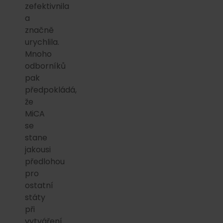
zefektivnila
a
značně
urychlila.
Mnoho
odborníků
pak
předpokládá,
že
MiCA
se
stane
jakousi
předlohou
pro
ostatní
státy
při
vytváření