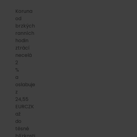
Koruna
od
brzkých
ranních
hodin
ztrácí
necelá
2
%
a
oslabuje
z
24,55
EURCZK
až
do
těsné
blízkosti