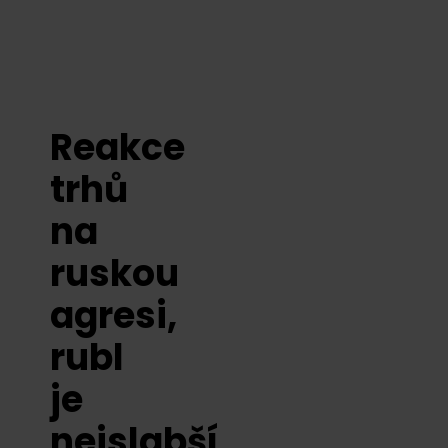
Reakce
trhů
na
ruskou
agresi,
rubl
je
nejslabší