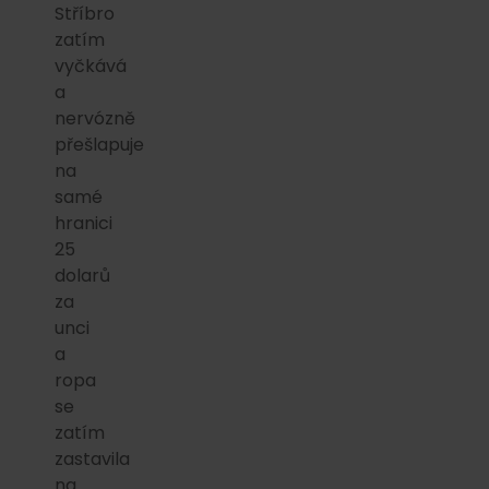
Stříbro
zatím
vyčkává
a
nervózně
přešlapuje
na
samé
hranici
25
dolarů
za
unci
a
ropa
se
zatím
zastavila
na