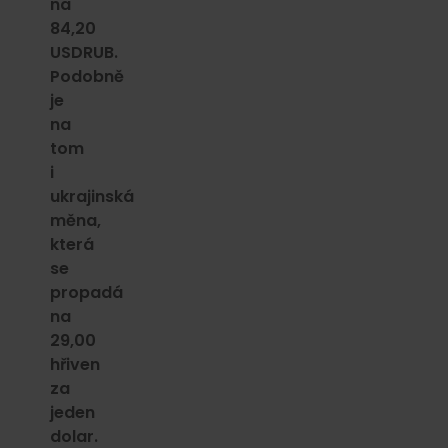
na
84,20
USDRUB.
Podobně
je
na
tom
i
ukrajinská
měna,
která
se
propadá
na
29,00
hřiven
za
jeden
dolar.