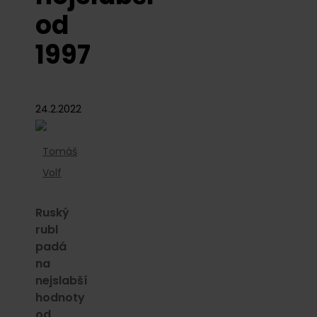
od
1997
24.2.2022
Tomáš
Volf
Ruský
rubl
padá
na
nejslabší
hodnoty
od