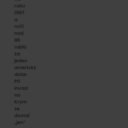
roku
1997
a
míří
nad
86
rublů
za
jeden
americký
dolar.
Při
invazi
na
Krym
se
dostal
„jen“