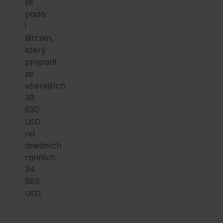
že
padá
i
Bitcoin,
který
propadl
ze
včerejších
38
630
USD
na
dnešních
ranních
34
885
USD.