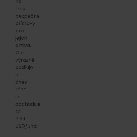
na
trhu
bezpečné
přístavy
pro
jejich
aktiva.
Zlato
výrazně
posiluje
a
dnes
ráno
se
obchoduje
za
1939
USD/unci.