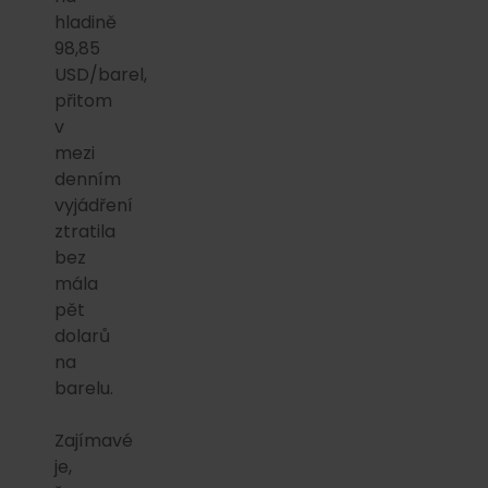
hladině
98,85
USD/barel,
přitom
v
mezi
denním
vyjádření
ztratila
bez
mála
pět
dolarů
na
barelu.
Zajímavé
je,