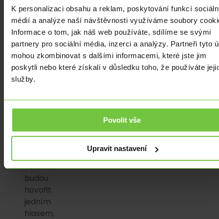
EURUSD.
K personalizaci obsahu a reklam, poskytování funkcí sociáln
Trhy
médií a analýze naší návštěvnosti využíváme soubory cooki
bezpochyby
Informace o tom, jak náš web používáte, sdílíme se svými
čekají
partnery pro sociální média, inzerci a analýzy. Partneři tyto 
na
mohou zkombinovat s dalšími informacemi, které jste jim
reakci
poskytli nebo které získali v důsledku toho, že používáte jeji
jak
služby.
USA,
tak
EU.
V
Povolit vše
případě,
že
Upravit nastavení
obě
velmoci
budou
hovořit
jedním
hlasem,