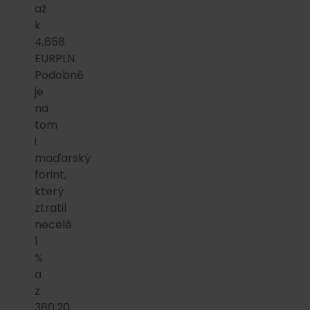
až
k
4,658
EURPLN.
Podobně
je
na
tom
i
maďarský
forint,
který
ztratil
necelé
1
%
a
z
360,20