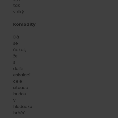
tak
velký.
Komodity
Dá
se
čekat,
že
s
další
eskalací
celé
situace
budou
v
hledáčku
hráčů