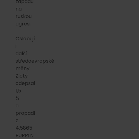
západu
na
ruskou
agresi.
Oslabují
i
další
středoevropské
měny.
Zlotý
odepsal
1,5
%
a
propadl
z
4,5865
EURPLN