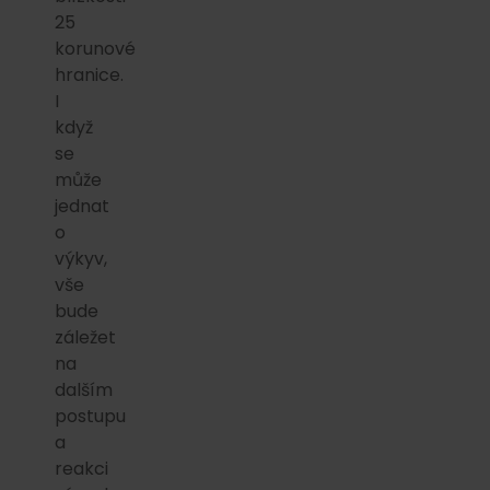
25
korunové
hranice.
I
když
se
může
jednat
o
výkyv,
vše
bude
záležet
na
dalším
postupu
a
reakci