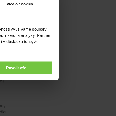
Více o cookies
 po
y a
ích
ěvnosti využíváme soubory
své
, inzerci a analýzy. Partneři
li v důsledku toho, že
UB.
ude
t s
Povolit vše
bší
edy
dla