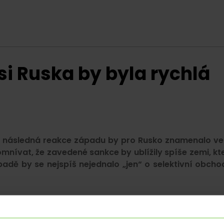
si Ruska by byla rychlá
 a následná reakce západu by pro Rusko znamenalo ve
ívat, že zavedené sankce by ublížily spíše zemi, kt
ípadě by se nejspíš nejednalo „jen“ o selektivní obcho
případě útoku na Ukrajinu, ať už otevřeném nebo ne, sta
ovaly v roce 2014 při nezákonné anexi Krymu?