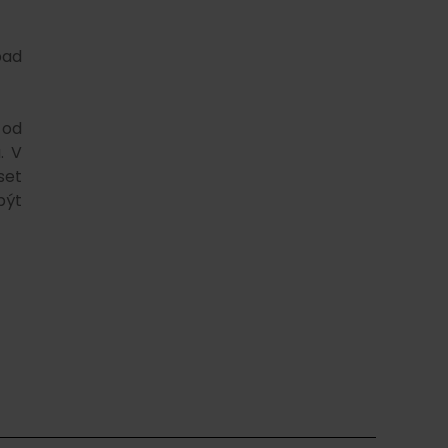
pad
 od
. V
set
být