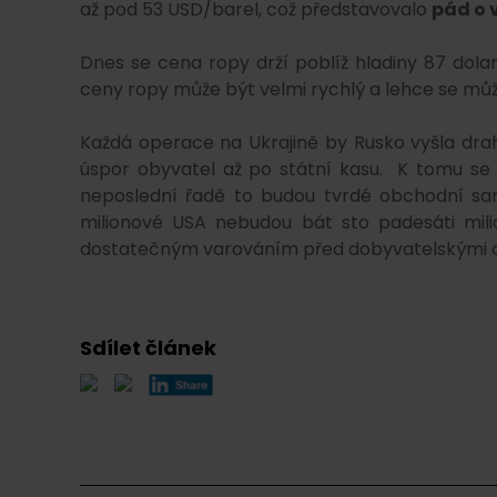
až pod 53 USD/barel, což představovalo
pád o v
Dnes se cena ropy drží poblíž hladiny 87 dolar
ceny ropy může být velmi rychlý a lehce se můž
Každá operace na Ukrajině by Rusko vyšla dra
úspor obyvatel až po státní kasu. K tomu se p
neposlední řadě to budou tvrdé obchodní san
milionové USA nebudou bát sto padesáti mil
dostatečným varováním před dobyvatelskými 
Sdílet článek