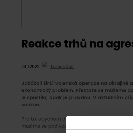
Reakce trhů na agre
24.1.2022
Tomáš Volf
Jakákoli širší vojenská operace na Ukrajině
ekonomický problém. Přestože se můžeme domn
je spustila, opak je pravdou. V aktuálním př
sankce.
Pro to, abychom dokázali odhadnout co by se v 
musíme se podívat na nezaujaté trhy. Jak reag