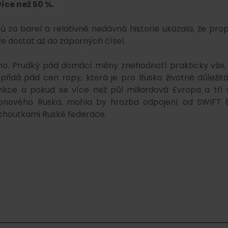
íce než 50 %.
ů za barel a relativně nedávná historie ukázala, že pro
e dostat až do záporných čísel.
ho. Prudký pád domácí měny znehodnotí prakticky vše,
řidá pád cen ropy, která je pro Rusko životně důležitá
kce a pokud se více než půl miliardová Evropa a tří 
ionového Ruska, mohla by hrozba odpojení od SWIFT 
choutkami Ruské federace.