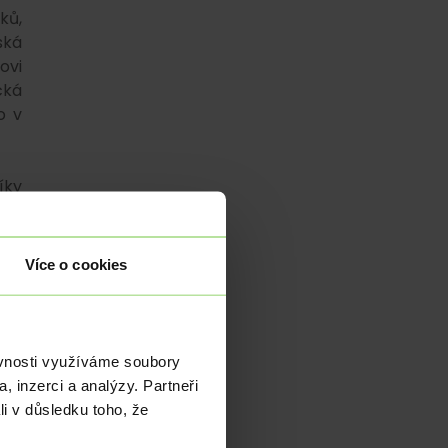
ků,
ská
ovi
cká
o v
íky
20.
 ve
emi
Více o cookies
lmi
ení
í a
ěvnosti využíváme soubory
, inzerci a analýzy. Partneři
py.
li v důsledku toho, že
a s