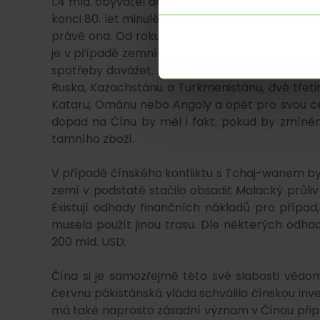
1,4 mld. obyvatel domácí produkce ani zdaleka 
konci 80. let minulého století a od roku 2016 j
právě ona. Od roku 2021 je také největším sv
je v případě zemního plynu Čína aktuálně čtvr
spotřeby dovážet. Pouze třetina dováženého p
Ruska, Kazachstánu a Turkmenistánu, dvě třetin
Kataru, Ománu nebo Angoly a opět pro svou ce
dopad na Čínu by měl i fakt, pokud by zmíně
tamního zboží.
V případě čínského konfliktu s Tchaj-wanem by
zemí v podstatě stačilo obsadit Malacký průl
Existují odhady finančních nákladů pro případ,
musela použít jinou trasu. Dle některých odh
200 mld. USD.
Čína si je samozřejmě této své slabosti vědoma
červnu pákistánská vláda schválila čínskou inve
má také naprosto zásadní význam v Čínou při