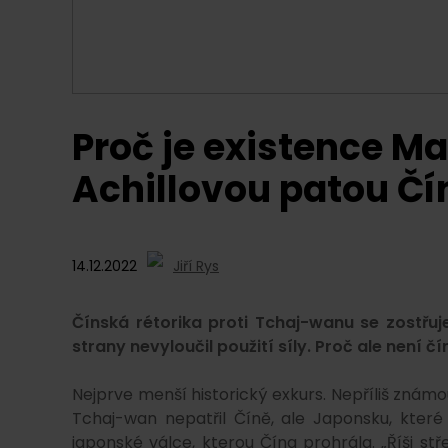
Proč je existence M
Achillovou patou Čí
14.12.2022
Jiří Rys
Čínská rétorika proti Tchaj-wanu se zostřuje
strany nevyloučil použití síly. Proč ale není č
Nejprve menší historický exkurs. Nepříliš známou
Tchaj-wan nepatřil Číně, ale Japonsku, které
japonské válce, kterou Čína prohrála. „Říši s