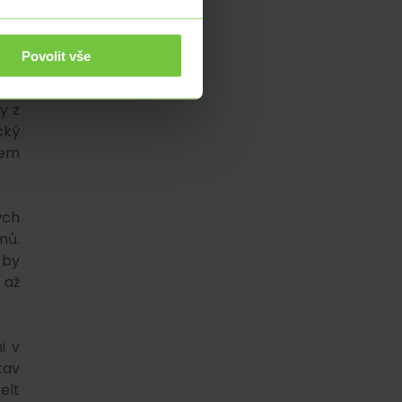
 na
opy
dyž
Povolit vše
své
ů z
y z
cký
dem
ých
mů.
 by
 až
i v
tav
elt