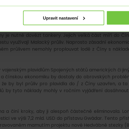
nestačí. Čína přestala být v případě ropy soběstačná již
e ze všech států na světě nucena dovážet největší objem r
ětovým dovozcem zkapalněného zemního plynu (LNG). I k
Upravit nastavení
tým největším producentem, i tak je nucena téměř 50 % 
lynu se na území Číny dostane prostřednictvím plynovod
y je nutné dovézt tankery. Jejich velká část míří do Čín
stu využívají Malacký průliv. Naprosto zásadní ekonomi
ném průlivem nemohly proplouvat lodě z Číny s nákla
 vojenským plavidlům Spojených států amerických či jin
iv a čínskou ekonomiku by dostaly do obrovských problé
 že by byl průliv pro plavidla do / z Číny uzavřen, a ta
adů by tyto náklady mohly v ročním vyjádření dosáhnout
 a činí kroky, aby ji alespoň částečně eliminovala. Lon
stici ve výši 7,2 mld. USD do přístavu Gwádar. Tento přís
pravovaném mamutím projektu nové Hedvábné stezky (B