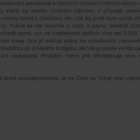
vybudování pevninské a námořní dopravní infrastruktury, 
, které by sloužily čínským zájmům. V případě uzavř
 mohly kotvit v Gwádaru, ale i tak by poté bylo nutné zb
y. Pokud se ale bavíme o ropě či plynu, největší čín
ýchodě země, tzn. ve vzdálenosti dalších více než 5.000
st trasy. Sice již existují plány na vybudování ropovod
 Gwádaru do čínského Kašgaru, ale vše je pouze ve fázi ú
 ani nedostane. Problém mimo jiné představuje více 
né době pravděpodobné, že by Čína na Tchaj-wan vojen