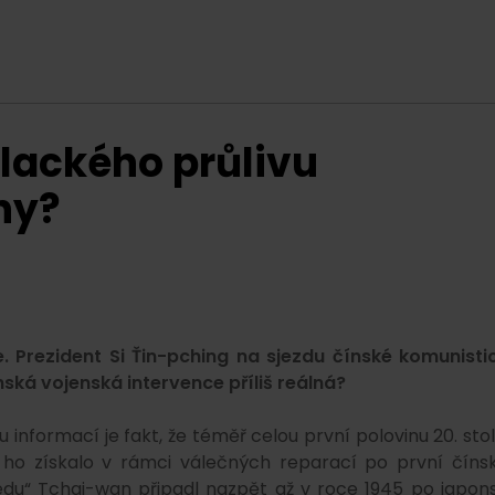
alackého průlivu
ny?
. Prezident Si Ťin-pching na sjezdu čínské komunisti
ínská vojenská intervence příliš reálná?
 informací je fakt, že téměř celou první polovinu 20. stol
 ho získalo v rámci válečných reparací po první číns
tředu“ Tchaj-wan připadl nazpět až v roce 1945 po japon