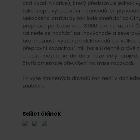
and Road Initiative), který představuje jednak 
také např. vybudování ropovodů či plynovodů
Malackého průlivu by tak lodě směřující do Číny
přepravit po trase cca 3.000 km na území Čín
rafinerie se nachází na jihovýchodě a severov
bez možnosti využití produktovodů po velkou čá
přepravní kapacitou 1 mil. barelů denně právě z
a dost možná se do další fáze celý projekt
čtyřkilometrové převýšení na trase ropovodu.
I z výše zmíněných důvodů tak není v dohled
zaútočila.
Sdílet článek