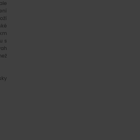
ale
ení
oží
ské
 km
u s
vah
než
sky