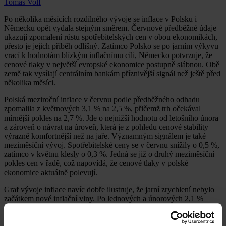
Tomáš Volf
Po několika měsících rozdílného vývoje se inflace v Polsku i
Německu opět vydala stejným směrem. Červnové předběžné údaje
ukazují zpomalení růstu spotřebitelských cen v obou ekonomikách,
přesto je jejich příběh odlišný. Zatímco Polsko se po jarním výkyvu
vrací k hodnotám blízkým inflačnímu cíli, Německo potvrzuje, že
cenové tlaky v největší evropské ekonomice postupně slábnou. Obě
země tak vysílají centrálním bankám příznivější signál než ještě před
několika měsíci.
Polská meziroční inflace v červnu podle předběžného odhadu
zpomalila z květnových 3,1 % na 2,5 %, přičemž trh očekával
mírnější pokles na 2,7 %. Jde o nejnižší hodnotu od letošního února
a zároveň o návrat na úroveň, která je z pohledu cenové stability
výrazně komfortnější než na jaře. Významným signálem je také
meziměsíční vývoj. Spotřebitelské ceny se v červnu snížily o 0,5 %,
zatímco v květnu klesly o 0,3 %. Jedná se již o druhý meziměsíční
pokles cen v řadě, což napovídá, že cenové tlaky v polské
ekonomice aktuálně polevují.
Graf vývoje inflace navíc dobře ilustruje, že jarní zrychlení nebylo
začátkem nové inflační vlny. Po lednových a únorových 2,1 %
následoval růst na 3,0 % v březnu, dubnových 3,2 % a květnových
3,1 %. Červnový návrat na 2,5 % tak naznačuje, že šlo spíše o
přechodnou epizodu než o dlouhodobější změnu trendu.