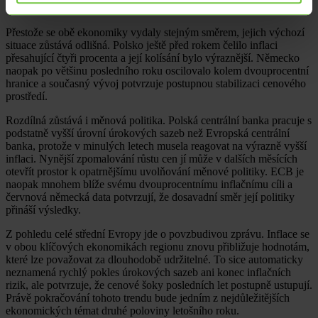
ekonomiky zcela nezmizela.
Přestože se obě ekonomiky vydaly stejným směrem, jejich výchozí
situace zůstává odlišná. Polsko ještě před rokem čelilo inflaci
přesahující čtyři procenta a její kolísání bylo výraznější. Německo
naopak po většinu posledního roku oscilovalo kolem dvouprocentní
hranice a současný vývoj potvrzuje postupnou stabilizaci cenového
prostředí.
Rozdílná zůstává i měnová politika. Polská centrální banka pracuje s
podstatně vyšší úrovní úrokových sazeb než Evropská centrální
banka, protože v minulých letech musela reagovat na výrazně vyšší
inflaci. Nynější zpomalování růstu cen jí může v dalších měsících
otevřít prostor k opatrnějšímu uvolňování měnové politiky. ECB je
naopak mnohem blíže svému dvouprocentnímu inflačnímu cíli a
červnová německá data potvrzují, že dosavadní směr její politiky
přináší výsledky.
Z pohledu celé střední Evropy jde o povzbudivou zprávu. Inflace se
v obou klíčových ekonomikách regionu znovu přibližuje hodnotám,
které lze považovat za dlouhodobě udržitelné. To sice automaticky
neznamená rychlý pokles úrokových sazeb ani konec inflačních
rizik, ale potvrzuje, že cenové šoky posledních let postupně ustupují.
Právě pokračování tohoto trendu bude jedním z nejdůležitějších
ekonomických témat druhé poloviny letošního roku.