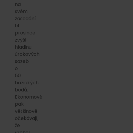
na
svém
zasedání
14.
prosince
zvýší
hladinu
úrokových
sazeb
o
50
bazických
bodů.
Ekonomové
pak
většinově
očekávají,
že
vrchol