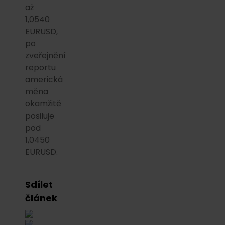
až
1,0540
EURUSD,
po
zveřejnění
reportu
americká
měna
okamžitě
posiluje
pod
1,0450
EURUSD.
Sdílet
článek