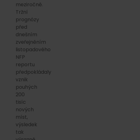
meziročně.
Tržní
prognózy
před
dnešním
zveřejněním
listopadového
NFP
reportu
předpokládaly
vznik
pouhých
200
tisíc
nových
míst,
výsledek
tak
výrazně