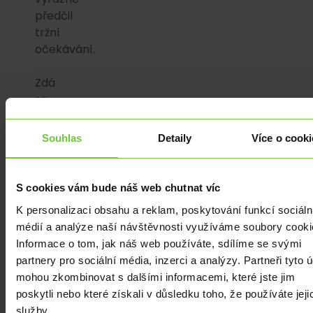
předčil
tržní
očekávání.
Zdá
se,
že
výsledek
Souhlas
Detaily
Více o cooki
reportu
vykázal
silnější
S cookies vám bude náš web chutnat víc
data,
K personalizaci obsahu a reklam, poskytování funkcí sociáln
než
médií a analýze naší návštěvnosti využíváme soubory cooki
se
Informace o tom, jak náš web používáte, sdílíme se svými
očekávalo,
partnery pro sociální média, inzerci a analýzy. Partneři tyto 
což
mohou zkombinovat s dalšími informacemi, které jste jim
může
poskytli nebo které získali v důsledku toho, že používáte jeji
přidat
služby.