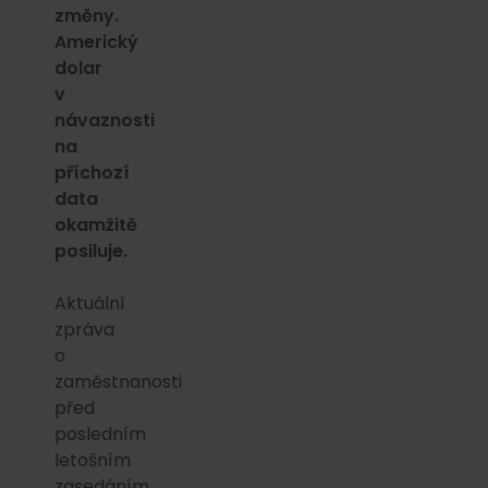
změny.
Americký
dolar
v
návaznosti
na
příchozí
data
okamžitě
posiluje.
Aktuální
zpráva
o
zaměstnanosti
před
posledním
letošním
zasedáním