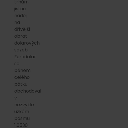
trhům
jistou
naději
na
dřívější
obrat
dolarových
sazeb.
Eurodolar
se
během
celého
pátku
obchodoval
v
nezvykle
úzkém
pásmu
1,0530