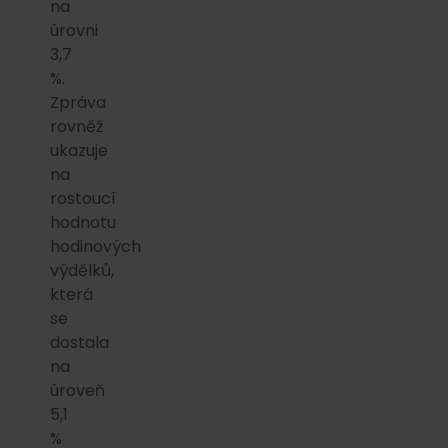
na
úrovni
3,7
%.
Zpráva
rovněž
ukazuje
na
rostoucí
hodnotu
hodinových
výdělků,
která
se
dostala
na
úroveň
5,1
%