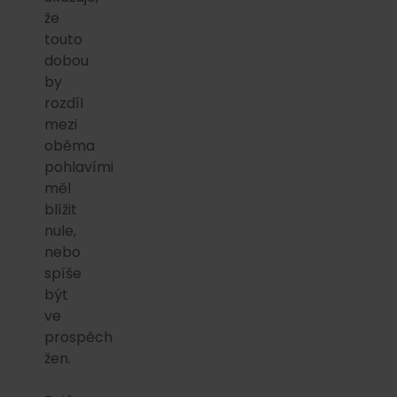
že
touto
dobou
by
rozdíl
mezi
oběma
pohlavími
měl
blížit
nule,
nebo
spíše
být
ve
prospěch
žen.