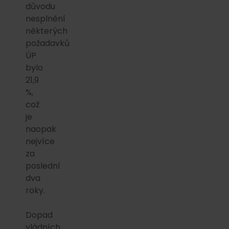
důvodu
nesplnění
některých
požadavků
ÚP
bylo
21,9
%,
což
je
naopak
nejvíce
za
poslední
dva
roky.
Dopad
vládních