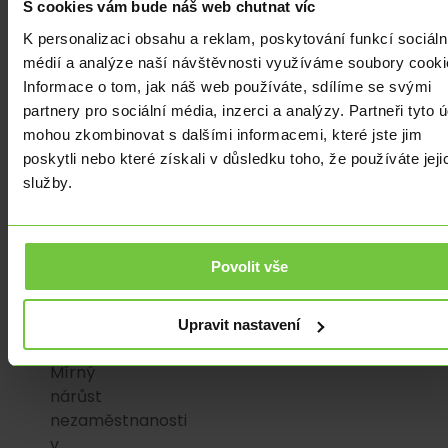
S cookies vám bude náš web chutnat víc
na
258
K personalizaci obsahu a reklam, poskytování funkcí sociáln
173.
médií a analýze naší návštěvnosti využíváme soubory cooki
Vyskočily
Informace o tom, jak náš web používáte, sdílíme se svými
také
partnery pro sociální média, inzerci a analýzy. Partneři tyto 
nově
mohou zkombinovat s dalšími informacemi, které jste jim
příchozí
poskytli nebo které získali v důsledku toho, že používáte jeji
na
služby.
úřady
práce
na
Povolit vše
38
257
uchazečů.
Upravit nastavení
Mírný
nárůst
nezaměstnanosti
v