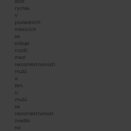
dost
rychle.
V
posledních
měsících
se
snižuje
rozdíl
mezi
nezaměstnaností
mužů
a
žen.
U
mužů
se
nezaměstnanost
zvedla
na