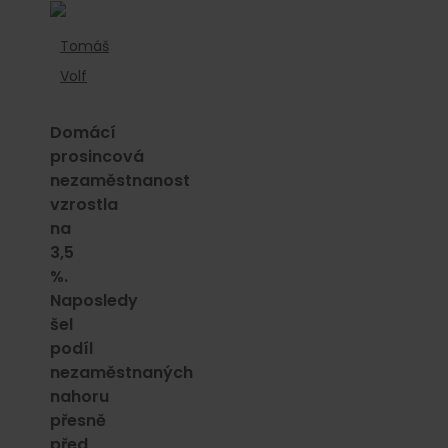
Tomáš
Volf
Domácí
prosincová
nezaměstnanost
vzrostla
na
3,5
%.
Naposledy
šel
podíl
nezaměstnaných
nahoru
přesně
před