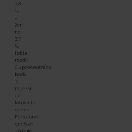
3,3
%,
u
žen
na
3,7
%,
takže
rozdíl
0,4procentního
bodu
je
nejnižší
od
letošního
dubna.
Podrobná
analýza
ukazuje,