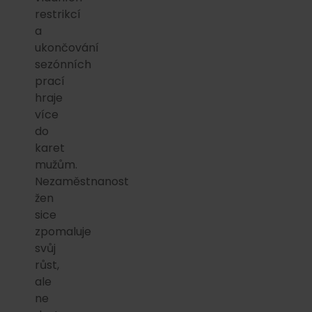
restrikcí
a
ukončování
sezónních
prací
hraje
více
do
karet
mužům.
Nezaměstnanost
žen
sice
zpomaluje
svůj
růst,
ale
ne