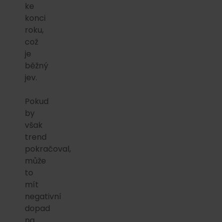
ke
konci
roku,
což
je
běžný
jev.
Pokud
by
však
trend
pokračoval,
může
to
mít
negativní
dopad
na