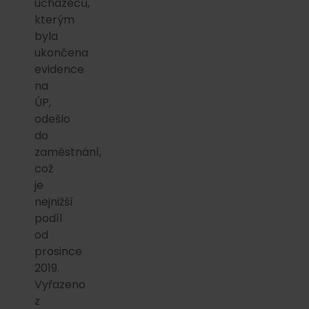
uchazečů,
kterým
byla
ukončena
evidence
na
ÚP,
odešlo
do
zaměstnání,
což
je
nejnižší
podíl
od
prosince
2019.
Vyřazeno
z