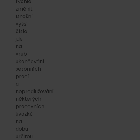
rychle
změnit.
Dnešní
vyšší
číslo
jde
na
vrub
ukončování
sezónních
prací
a
neprodlužování
některých
pracovních
úvazků
na
dobu
určitou