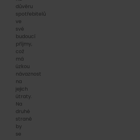
důvěru
spotřebitelů
ve
své
budoucí
příjmy,
což
má
úzkou
návaznost
na
jejich
útraty.
Na
druhé
straně
by
se