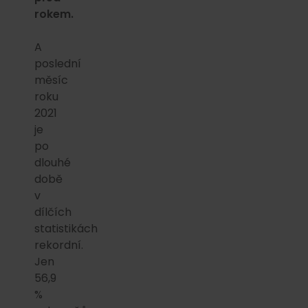
rokem.
A
poslední
měsíc
roku
2021
je
po
dlouhé
době
v
dílčích
statistikách
rekordní.
Jen
56,9
%