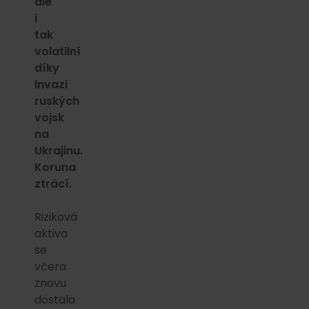
ale
i
tak
volatilní
díky
invazi
ruských
vojsk
na
Ukrajinu.
Koruna
ztrácí.
Riziková
aktiva
se
včera
znovu
dostala