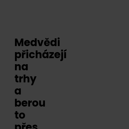
Medvědi
přicházejí
na
trhy
a
berou
to
přes