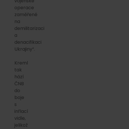
vojenské
operace
zaměřené
na
demilitarizaci
a
denacifikaci
Ukrajiny“.
Kreml
tak
hází
ČNB
do
boje
s
inflací
vidle,
jelikož