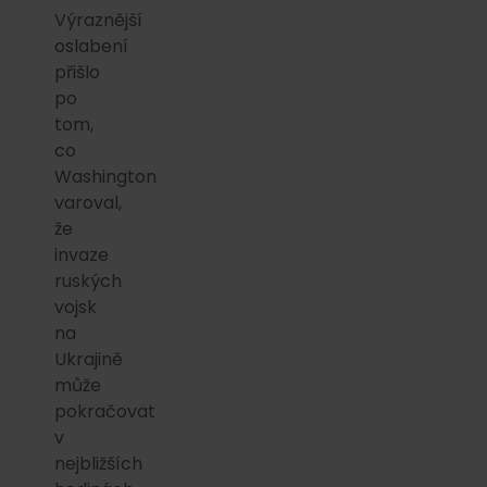
Výraznější
oslabení
přišlo
po
tom,
co
Washington
varoval,
že
invaze
ruských
vojsk
na
Ukrajině
může
pokračovat
v
nejbližších