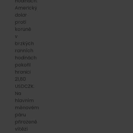
hodinách.
Americký
dolar
proti
koruně
v
brzkých
ranních
hodinách
pokořil
hranici
21,80
USDCZK.
Na
hlavním
měnovém
páru
přirozeně
vítězí