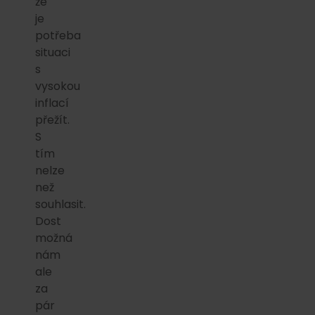
že
je
potřeba
situaci
s
vysokou
inflací
přežít.
S
tím
nelze
než
souhlasit.
Dost
možná
nám
ale
za
pár