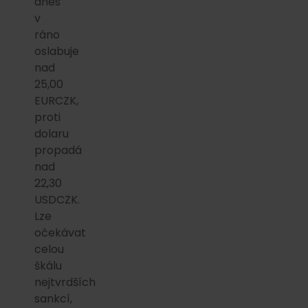
dnes
v
ráno
oslabuje
nad
25,00
EURCZK,
proti
dolaru
propadá
nad
22,30
USDCZK.
Lze
očekávat
celou
škálu
nejtvrdších
sankcí,