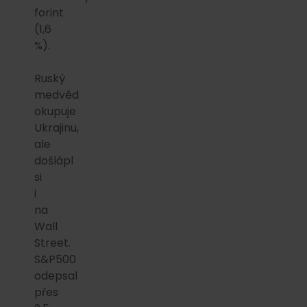
forint
(1,6
%).
Ruský
medvěd
okupuje
Ukrajinu,
ale
došlápl
si
i
na
Wall
Street.
S&P500
odepsal
přes