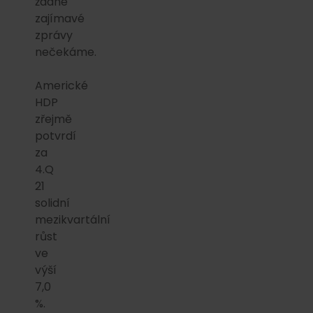
žádné
zajímavé
zprávy
nečekáme.
Americké
HDP
zřejmě
potvrdí
za
4.Q
21
solidní
mezikvartální
růst
ve
výší
7,0
%.