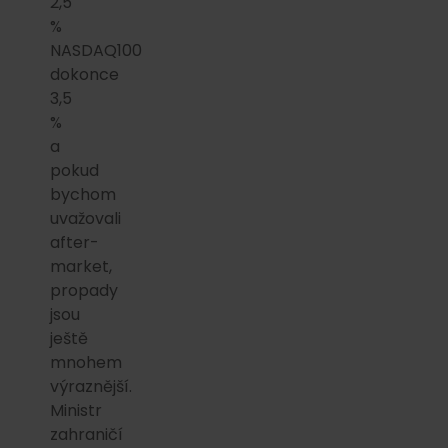
2,5
%
NASDAQ100
dokonce
3,5
%
a
pokud
bychom
uvažovali
after-
market,
propady
jsou
ještě
mnohem
výraznější.
Ministr
zahraničí