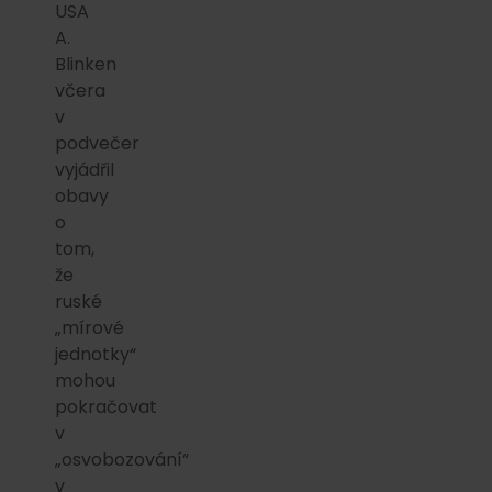
USA
A.
Blinken
včera
v
podvečer
vyjádřil
obavy
o
tom,
že
ruské
„mírové
jednotky“
mohou
pokračovat
v
„osvobozování“
v