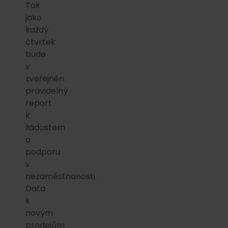
Tak
jako
každý
čtvrtek
bude
v
zveřejněn
pravidelný
report
k
žádostem
o
podporu
v
nezaměstnanosti.
Data
k
novým
prodejům