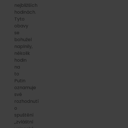
nejbližších
hodinách.
Tyto
obavy
se
bohužel
naplnily,
několik
hodin
na
to
Putin
oznamuje
své
rozhodnutí
o
spuštění
„zvláštní