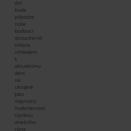
dní
bude
připadat
naše
budoucí
dvouciferná
inflace
vzhledem
k
aktuálnímu
dění
na
Ukrajině
jako
naprostá
malichernost.
Optikou
dnešního
rána