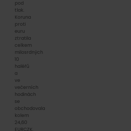
pod
tlak.
Koruna
proti
euru
ztratila
celkem
milosrdných
10
haléřů
a
ve
večerních
hodinách
se
obchodovala
kolem
24,60
EURCZK.