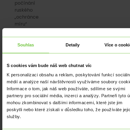
počínání
ruského
„ochránce
míru“
je
výrazným
proinflačním
Souhlas
Detaily
Více o cooki
tlakem.
Protiinflačním
faktorem
S cookies vám bude náš web chutnat víc
tak
K personalizaci obsahu a reklam, poskytování funkcí sociáln
zůstává
médií a analýze naší návštěvnosti využíváme soubory cooki
pouze
Informace o tom, jak náš web používáte, sdílíme se svými
mírná
partnery pro sociální média, inzerci a analýzy. Partneři tyto 
zima,
mohou zkombinovat s dalšími informacemi, které jste jim
která
poskytli nebo které získali v důsledku toho, že používáte jeji
jde
služby.
ruku
v