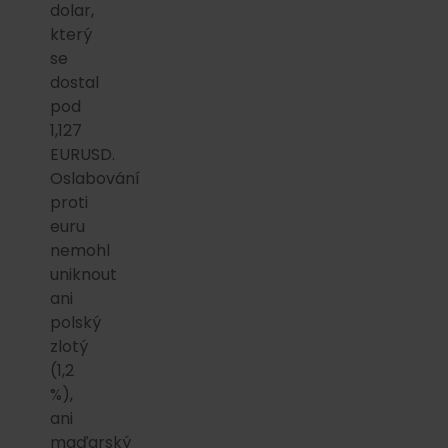
dolar,
který
se
dostal
pod
1,127
EURUSD.
Oslabování
proti
euru
nemohl
uniknout
ani
polský
zlotý
(1,2
%),
ani
maďarský