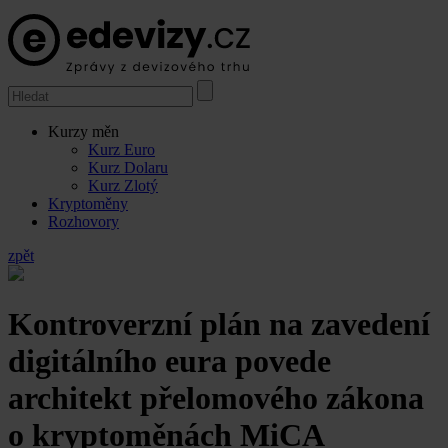
Kurzy měn
Kurz Euro
Kurz Dolaru
Kurz Zlotý
Kryptoměny
Rozhovory
zpět
Kontroverzní plán na zavedení
digitálního eura povede
architekt přelomového zákona
o kryptoměnách MiCA