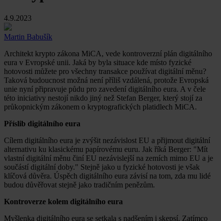
4.9.2023
Martin Babušík
Architekt krypto zákona MiCA, vede kontroverzní plán digitálního
eura v Evropské unii. Jaká by byla situace kde místo fyzické
hotovosti můžete pro všechny transakce používat digitální měnu?
Taková budoucnost možná není příliš vzdálená, protože Evropská
unie nyní připravuje půdu pro zavedení digitálního eura. A v čele
této iniciativy nestojí nikdo jiný než Stefan Berger, který stojí za
průkopnickým zákonem o kryptografických platidlech MiCA.
Příslib digitálního eura
Cílem digitálního eura je zvýšit nezávislost EU a přijmout digitální
alternativu ku klasickému papírovému euru. Jak říká Berger: "Mít
vlastní digitální měnu činí EU nezávislejší na zemích mimo EU a je
součástí digitální doby." Stejně jako u fyzické hotovosti je však
klíčová důvěra. Úspěch digitálního eura závisí na tom, zda mu lidé
budou důvěřovat stejně jako tradičním penězům.
Kontroverze kolem digitálního eura
Myšlenka digitálního eura se setkala s nadšením i skepsí. Zatímco