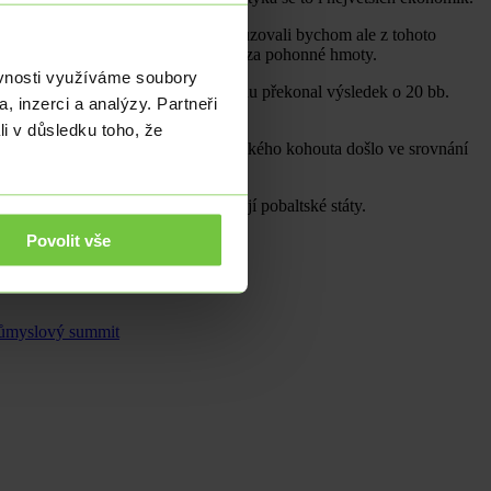
í meziročního růstu na 7,6 %. Neusuzovali bychom ale z tohoto
 cen veřejné dopravy a snížení daně za pohonné hmoty.
ěvnosti využíváme soubory
 meziroční růst o 8,7 %, ale v červnu překonal výsledek o 20 bb.
, inzerci a analýzy. Partneři
li v důsledku toho, že
m cenové hladiny. Sice i v zemi galského kohouta došlo ve srovnání
í měnové politiky ECB) se nacházejí pobaltské státy.
Povolit vše