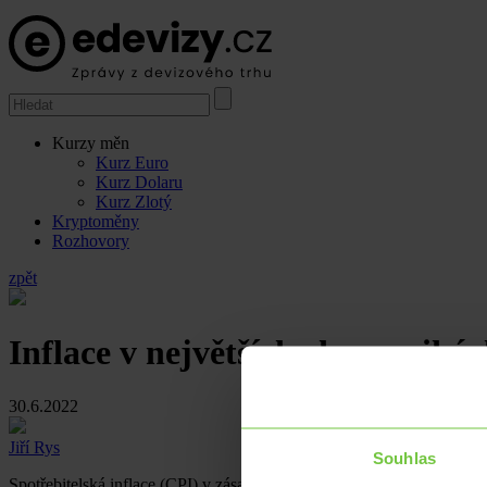
Kurzy měn
Kurz Euro
Kurz Dolaru
Kurz Zlotý
Kryptoměny
Rozhovory
zpět
Inflace v největších ekonomiká
30.6.2022
Jiří Rys
Souhlas
Spotřebitelská inflace (CPI) v zásadě ve všech zemích eurozóny dosah