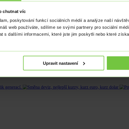
oti očekávání další akcelerace růstu cen na 8,0 % došlo ke zpomalen
 chutnat víc
třeba počítat s krátkodobým vlivem v podobě tamního výrazného snížení
klam, poskytování funkcí sociálních médií a analýze naší návšt
 zrychlení růstu cen. V květnu na pyrenejském poloostrově zaznamenali
 náš web používáte, sdílíme se svými partnery pro sociální média
 nárůst cen od roku 1985.
 s dalšími informacemi, které jste jim poskytli nebo které získa
ání s průměrem eurozóny i EU Francouzi bojují s relativně nižším růste
uze o hodnotách 5,2 resp. 5,8 %.
lu s Maltou. Na druhé straně spektra (a s daleko vyšší potřebou utažen
Upravit nastavení