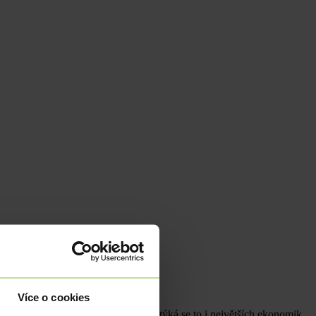
Více o cookies
 měnové unie se ale značně liší a týká se to i největších ekonomik.