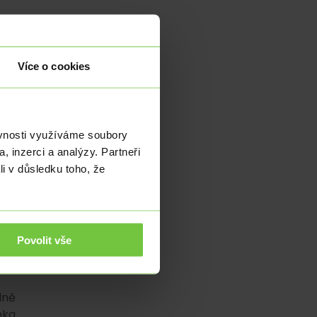
. K
nou
Více o cookies
 si
 je
ěvnosti využíváme soubory
í a
, inzerci a analýzy. Partneři
 se
li v důsledku toho, že
lní
 50
Povolit vše
mní
dně
nka