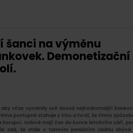
ní šanci na výměnu
ankovek. Demonetizační
lí.
 aby včas vyměnily své dosud nejhodnotnější bankov
května postupně stahuje z trhu a tvrdí, že tímto způso
korupcí. Indové mají čas do konce letošního září, po
ale zdá, že stále v tamním peněžním oběhu zbývá