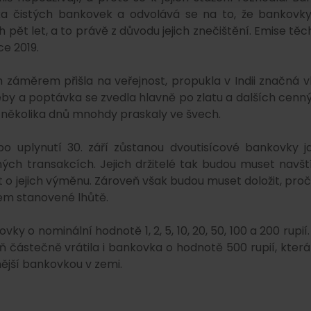
ka čistých bankovek a odvolává se na to, že bankovky
ět let, a to právě z důvodu jejich znečištění. Emise těc
ce 2019.
 záměrem přišla na veřejnost, propukla v Indii značná v
řeby a poptávka se zvedla hlavně po zlatu a dalších cenn
i několika dnů mnohdy praskaly ve švech.
o uplynutí 30. září zůstanou dvoutisícové bankovky j
ých transakcích. Jejich držitelé tak budou muset navští
 o jejich výměnu. Zároveň však budou muset doložit, proč
nem stanovené lhůtě.
vky o nominální hodnotě 1, 2, 5, 10, 20, 50, 100 a 200 rupií.
ň částečně vrátila i bankovka o hodnotě 500 rupií, která
ější bankovkou v zemi.