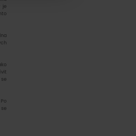
 je
hto
lna
ých
ako
vit
 se
 Po
 se