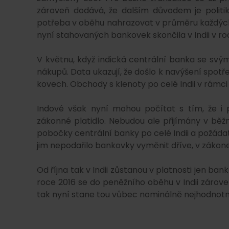
zároveň dodává, že dalším důvodem je politi
potřeba v oběhu nahrazovat v průměru každých p
nyní stahovaných bankovek skončila v Indii v ro
V květnu, když indická centrální banka se svým
nákupů. Data ukazují, že došlo k navýšení spot
kovech. Obchody s klenoty po celé Indii v rámc
Indové však nyní mohou počítat s tím, že i p
zákonné platidlo. Nebudou ale přijímány v běžn
pobočky centrální banky po celé Indii a požádat
jim nepodařilo bankovky vyměnit dříve, v záko
Od října tak v Indii zůstanou v platnosti jen banko
roce 2016 se do peněžního oběhu v Indii zárove
tak nyní stane tou vůbec nominálně nejhodnotn