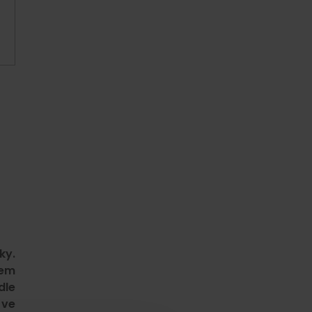
ky.
bem
dle
 ve