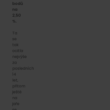
bodů
na
2,50
%.
Ta
se
tak
ocitla
nejvýše
za
posledních
14
let,
přitom
ještě
na
jaře
se