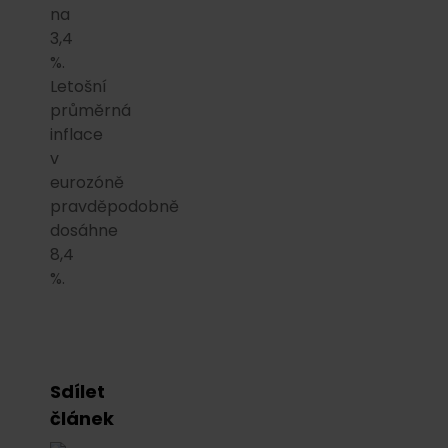
na
3,4
%.
Letošní
průměrná
inflace
v
eurozóně
pravděpodobně
dosáhne
8,4
%.
Sdílet
článek