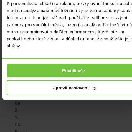
K personalizaci obsahu a reklam, poskytování funkcí sociáln
domnívá,
médií a analýze naší návštěvnosti využíváme soubory cooki
že
Informace o tom, jak náš web používáte, sdílíme se svými
sazby
partnery pro sociální média, inzerci a analýzy. Partneři tyto 
musí
mohou zkombinovat s dalšími informacemi, které jste jim
jít
poskytli nebo které získali v důsledku toho, že používáte jeji
ještě
služby.
znatelně
nahoru,
aby
byl
Povolit vše
zajištěn
včasný
Upravit nastavení
návrat
inflace
ke
2
%
cíli.
Rada