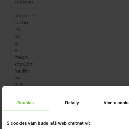
zvýšena
i
depozitní
sazba
na
2,0
%
a
mezní
zápůjční
facilita
na
2,75
%.
Souhlas
Detaily
Více o cooki
Rada
guvernérů
se
S cookies vám bude náš web chutnat víc
současně