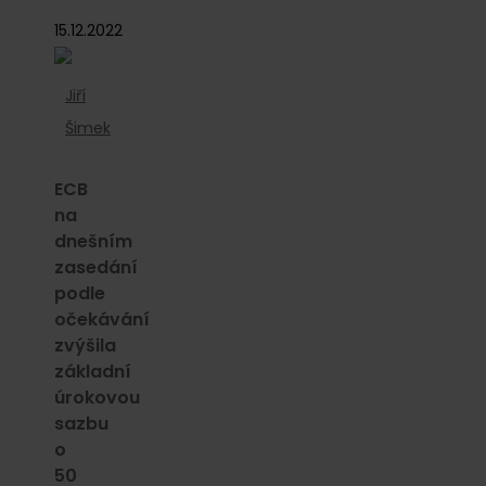
15.12.2022
Jiří
Šimek
ECB
na
dnešním
zasedání
podle
očekávání
zvýšila
základní
úrokovou
sazbu
o
50