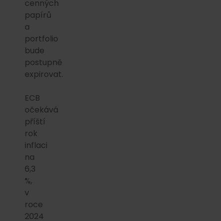
cenných
papírů
a
portfolio
bude
postupně
expirovat.
ECB
očekává
příští
rok
inflaci
na
6,3
%,
v
roce
2024