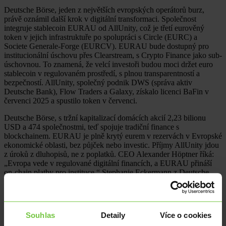
Deutsche Börse, jeden z největších evropských operátorů burz,
právě oznámil další krok v digitální transformaci. Společnost
integruje stablecoin EURAU od AllUnity, což je třetí eurověný
token v jejich infrastruktuře po spolupráci s Circle (EURC) a
Societe Generale-Forge (EURCV). EURAU bude dostupný pro
institucionální úschovu přes Clearstream, s Crypto Finance jako sub-
úschovnou. To znamená, že velcí investoři budou moci držet euro
stablecoin v regulovaném prostředí, s plnou transparentností a
bezpečností. AllUnity, společný podnik DWS (správa aktiv
Deutsche Bank), Flow Traders a Galaxy, získalo licenci BaFin v
červenci 2025 a spustilo token v červenci.
Deutsche Börse, s tržní kapitalizací domácích akcií 2,23 bilionu
USD a 474 společnostmi, teď spojuje tradiční finance s
blockchainem. EURAU je plně krytý eurem v rezervách v Evropské
ekonomické oblasti, bez půjček nebo investic. Příjmy AllUnity jdou
z úroků z dluhopisů, ne z poplatků. CEO Alexander Höptner říká:
„Evropa vede v regulované digitální financích, a EURAU přináší
on-chain platby pro instituce.“ Stephanie Eckermann z Deutsche
Börse dodává: „Stavíme most mezi klasickými trhy a digitálními
aktivy, s bezpečností, kterou klienti očekávají.“
Tato integrace začíná úschovou přes Clearstream, ale plánuje se
Souhlas
Detaily
Více o cookies
rozšíření na celé portfolio, včetně obchodování a vypořádání. To by
umožnilo euro stablecoin v clearingových systémech, kde se