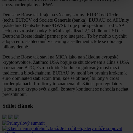
cross-border platby a RWA.
Deutsche Börse tak hraje na všechny struny: EURC od Circle
(tech), EURCV od Societe Generale (banka), EURAU od AllUnity
(následník Deutsche Bank/DWS). To je plně spektrum – od USA
tech po evropské banky. S tržní kapitalizací 2,23 bilionu USD je
Deutsche Börse ideální partner pro integraci. To by mohlo urychlit
adopci euro stablecoinů v clearing a settlementu, kde se obracejí
biliony denně.
Deutsche Börse tak staví na MiCA jako na základnu evropské
kryptorevoluce. Zatímco USA bojuje se shutdownem a Čína s USA
o ukradené BTC, Evropa klidně buduje regulovaný most mezi
tradicemi a blockchainem. EURAU by mohl být prvním krokem k
euro-dominated stablecoin trhu, kde se obracejí biliony v cross-
border platbách. Pro firmy to znamená příležitost, pro regulátory
jistotu a pro krypto svět signál, že starý kontinent se nehodlá nechat
předstihnout.
Sdílet článek