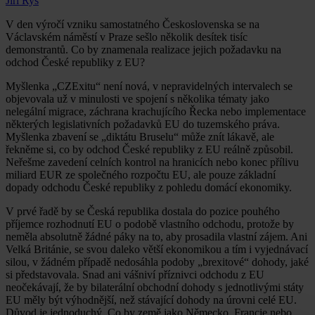
Jiří Rys
V den výročí vzniku samostatného Československa se na
Václavském náměstí v Praze sešlo několik desítek tisíc
demonstrantů. Co by znamenala realizace jejich požadavku na
odchod České republiky z EU?
Myšlenka „CZExitu“ není nová, v nepravidelných intervalech se
objevovala už v minulosti ve spojení s několika tématy jako
nelegální migrace, záchrana krachujícího Řecka nebo implementace
některých legislativních požadavků EU do tuzemského práva.
Myšlenka zbavení se „diktátu Bruselu“ může znít lákavě, ale
řekněme si, co by odchod České republiky z EU reálně způsobil.
Neřešme zavedení celních kontrol na hranicích nebo konec přílivu
miliard EUR ze společného rozpočtu EU, ale pouze základní
dopady odchodu České republiky z pohledu domácí ekonomiky.
V prvé řadě by se Česká republika dostala do pozice pouhého
příjemce rozhodnutí EU o podobě vlastního odchodu, protože by
neměla absolutně žádné páky na to, aby prosadila vlastní zájem. Ani
Velká Británie, se svou daleko větší ekonomikou a tím i vyjednávací
silou, v žádném případě nedosáhla podoby „brexitové“ dohody, jaké
si představovala. Snad ani vášniví příznivci odchodu z EU
neočekávají, že by bilaterální obchodní dohody s jednotlivými státy
EU měly být výhodnější, než stávající dohody na úrovni celé EU.
Důvod je jednoduchý. Co by země jako Německo, Francie nebo