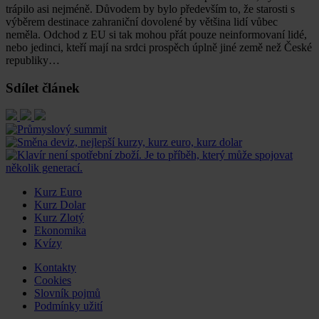
trápilo asi nejméně. Důvodem by bylo především to, že starosti s
výběrem destinace zahraniční dovolené by většina lidí vůbec
neměla. Odchod z EU si tak mohou přát pouze neinformovaní lidé,
nebo jedinci, kteří mají na srdci prospěch úplně jiné země než České
republiky…
Sdílet článek
Kurz Euro
Kurz Dolar
Kurz Zlotý
Ekonomika
Kvízy
Kontakty
Cookies
Slovník pojmů
Podmínky užití