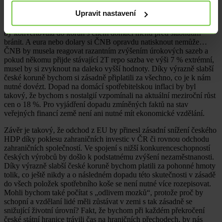
Naprosto iluzorní je představa, že by snad takovému slábnutí koruny
Upravit nastavení
byla schopna ČNB nějak zabránit. Nebyla, protože její možnosti by
byly jasně dané velikostí devizových rezerv v cizích měnách, které
by konvertovala do korun s cílem domácí měnu před slábnutím
bránit. A eura nebo dolary si ČNB opravdu natisknout nemůže…
ČNB by musela reagovat razantním zvýšením úrokových sazeb a
pokud někomu přijde stávající 2T repo sazba ve výši 7 % extrémní,
musel by si zvyknout na daleko vyšší hodnoty. Díky výrazně slabší
české koruně bychom si zásadně připlatili za všechno, co je k nám
nutné dovézt. Dopad na domácí spotřebitelskou inflaci by byl
takový, že bychom s nostalgií vzpomínali na aktuální meziroční růst
cen o 18 %. Pro vyjádření dopadu zmíněných faktů na stav
veřejných financí země není ani nutné mít ekonomické vzdělání.
Závěr je takový, že odchod z EU by přinesl zásadní snížení českého
HDP díky poklesu zahraničních investic v ČR či rovnou odchodu
zahraničních společností. Ve spojení s nižší konkurenceschopností
českých výrobců by došlo k podstatnému zvýšení nezaměstnanosti.
Díky výrazně slabší české koruně bychom platili za pohonné hmoty
tolik, co ještě nikdy a o následném dopadu této skutečnosti v zásadě
do všech položek spotřebního koše se není nutné více rozepisovat.
Mohli bychom také počítat s „odlivem mozků“, protože proč by
schopní a vzdělaní lidé měli zůstávat v zemi s tak zásadně se
snižující životní úrovní? Fakt, že bychom při každém překročení
české státní hranice trávili čas na hraničních přechodech, by nás