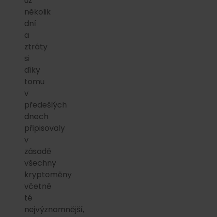
už
několik
dní
a
ztráty
si
díky
tomu
v
předešlých
dnech
připisovaly
v
zásadě
všechny
kryptoměny
včetně
té
nejvýznamnější,