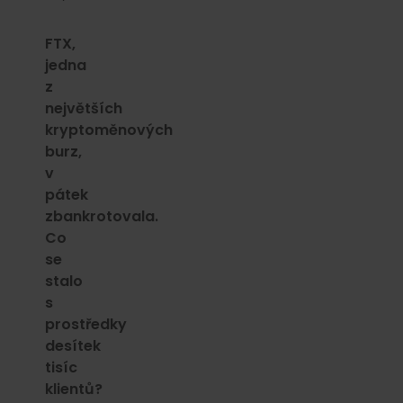
FTX,
jedna
z
největších
kryptoměnových
burz,
v
pátek
zbankrotovala.
Co
se
stalo
s
prostředky
desítek
tisíc
klientů?