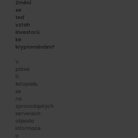
Změní
se
teď
vztah
investorů
ke
kryptoměnám?
V
pátek
11.
listopadu
se
na
zpravodajských
serverech
objevila
informace
o