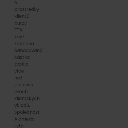
o
prostředky
klientů
burzy
FTX,
když
zmíněná
odhadovaná
částka
tvořila
více
než
polovinu
všech
klientských
vkladů.
Společnost
Alameda
tyto