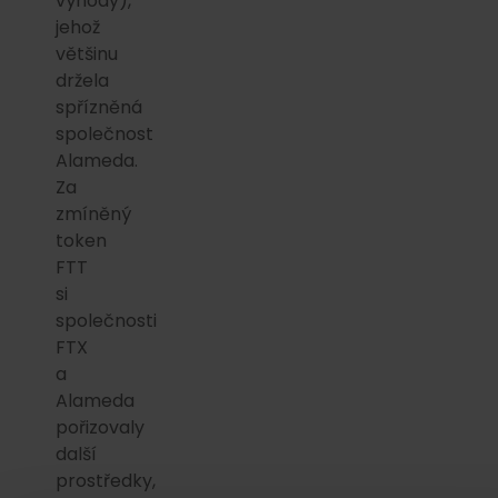
výhody),
jehož
většinu
držela
spřízněná
společnost
Alameda.
Za
zmíněný
token
FTT
si
společnosti
FTX
a
Alameda
pořizovaly
další
prostředky,