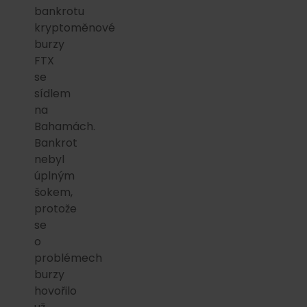
bankrotu
kryptoměnové
burzy
FTX
se
sídlem
na
Bahamách.
Bankrot
nebyl
úplným
šokem,
protože
se
o
problémech
burzy
hovořilo