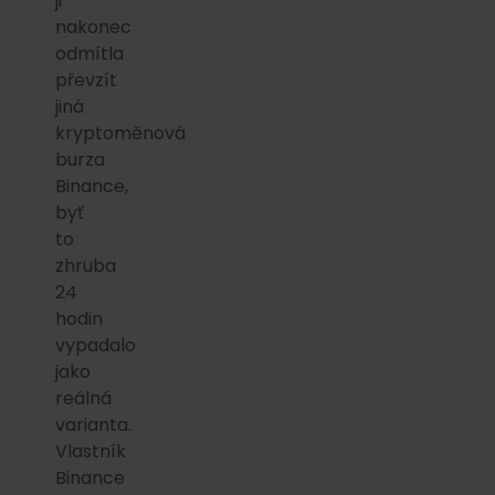
ji
nakonec
odmítla
převzít
jiná
kryptoměnová
burza
Binance,
byť
to
zhruba
24
hodin
vypadalo
jako
reálná
varianta.
Vlastník
Binance