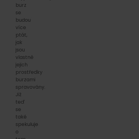
burz
se
budou
více
ptát,
jak
jsou
vlastně
jejich
prostředky
burzami
spravovány.
Již
teď
se
také
spekuluje
o