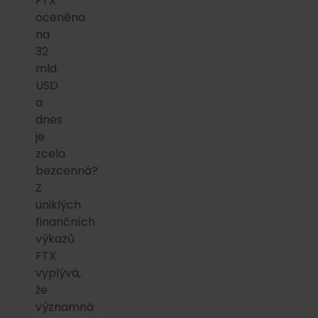
FTX
oceněna
na
32
mld.
USD
a
dnes
je
zcela
bezcenná?
Z
uniklých
finančních
výkazů
FTX
vyplývá,
že
významná