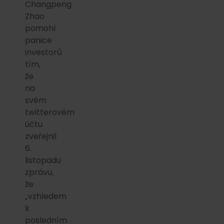
Changpeng
Zhao
pomohl
panice
investorů
tím,
že
na
svém
twitterovém
účtu
zveřejnil
6.
listopadu
zprávu,
že
„vzhledem
k
posledním