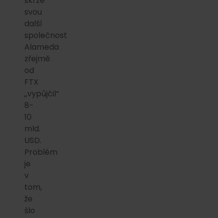
skrze
svou
další
společnost
Alameda
zřejmě
od
FTX
„vypůjčil“
8-
10
mld.
USD.
Problém
je
v
tom,
že
šlo