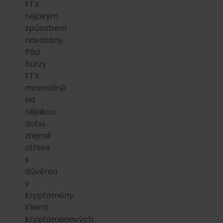
FTX
nějakým
způsobem
navázány.
Pád
burzy
FTX
minimálně
na
nějakou
dobu
zřejmě
otřese
s
důvěrou
v
kryptoměny.
Klienti
kryptoměnových