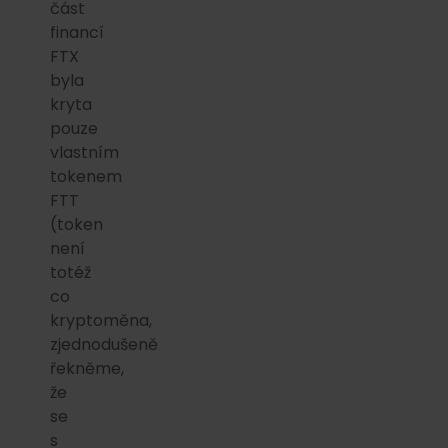
část
financí
FTX
byla
kryta
pouze
vlastním
tokenem
FTT
(token
není
totéž
co
kryptoměna,
zjednodušeně
řekněme,
že
se
s