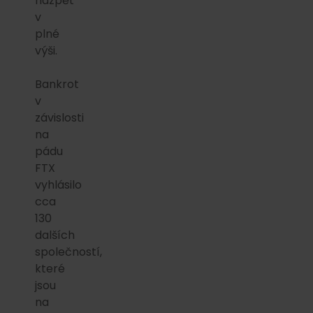
nazpět
v
plné
výši.
Bankrot
v
závislosti
na
pádu
FTX
vyhlásilo
cca
130
dalších
společností,
které
jsou
na