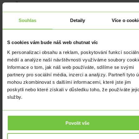
z
nichž
část
Souhlas
Detaily
Více o cooki
zřejmě
opět
používaly
S cookies vám bude náš web chutnat víc
ke
K personalizaci obsahu a reklam, poskytování funkcí sociáln
zvýšení
médií a analýze naší návštěvnosti využíváme soubory cooki
hodnoty
Informace o tom, jak náš web používáte, sdílíme se svými
FTT.
partnery pro sociální média, inzerci a analýzy. Partneři tyto 
V
mohou zkombinovat s dalšími informacemi, které jste jim
rámci
poskytli nebo které získali v důsledku toho, že používáte jeji
zjednodušení
služby.
si
to
představme
jako
Povolit vše
pokus
o