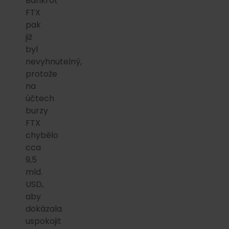
Bankrot
FTX
pak
již
byl
nevyhnutelný,
protože
na
účtech
burzy
FTX
chybělo
cca
9,5
mld.
USD,
aby
dokázala
uspokojit