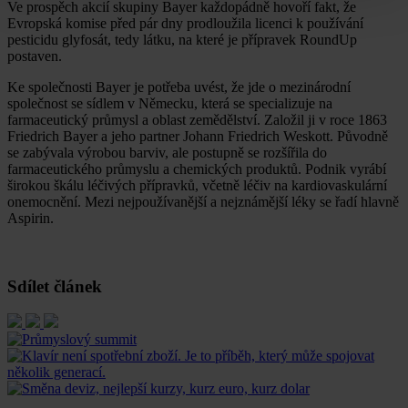
Ve prospěch akcií skupiny Bayer každopádně hovoří fakt, že
Evropská komise před pár dny prodloužila licenci k používání
pesticidu glyfosát, tedy látku, na které je přípravek RoundUp
postaven.
Ke společnosti Bayer je potřeba uvést, že jde o mezinárodní
společnost se sídlem v Německu, která se specializuje na
farmaceutický průmysl a oblast zemědělství. Založil ji v roce 1863
Friedrich Bayer a jeho partner Johann Friedrich Weskott. Původně
se zabývala výrobou barviv, ale postupně se rozšířila do
farmaceutického průmyslu a chemických produktů. Podnik vyrábí
širokou škálu léčivých přípravků, včetně léčiv na kardiovaskulární
onemocnění. Mezi nejpoužívanější a nejznámější léky se řadí hlavně
Aspirin.
Sdílet článek