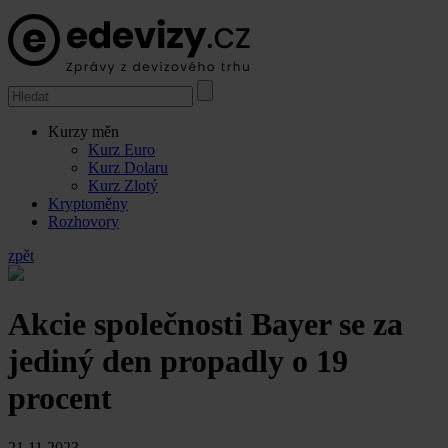
Kurzy měn
Kurz Euro
Kurz Dolaru
Kurz Zlotý
Kryptoměny
Rozhovory
zpět
Akcie společnosti Bayer se za
jediný den propadly o 19
procent
21.11.2023