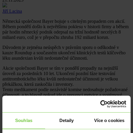
Jiří Lacina
Německá společnost Bayer bojuje s citelným propadem cen akcií.
Během pondělí došlo k největšímu poklesu v historii firmy a během
pár hodin německý podnik odepsal na tržní hodnotě necelých 8
miliard euro, což je v přepočtu zhruba 192 miliard korun.
Důvodem je zejména neúspěch v právním sporu o odškodné v
kauze Roundup a současném ukončení klinických testů klíčového
léku asundexian kvůli nedostatečné účinnosti.
Akcie společnosti Bayer se tím v pondělí propadly na nejnižší
úroveň za posledních 10 let. Ukončení pozdní fáze testování
antitrombotického léku kvůli nedostatečné účinnosti je velkou
překážkou, která zaskočila i investory.
Tento medikament podle nezávislé komise nedosahuje požadované
účinnosti, a to hlavně pokud jde o prevenci mrtvice a systémové
embolie u pacientů s formou abnormálního srdečního rytmu
zvaného fibrilace síní. Rozhodnutí studie označili za významně
negativní i experti ze společnosti Morgan Stanley.
Souhlas
Detaily
Více o cookies
Vedení společnosti ale slibuje, že v dalších studií s asundexianem
pro prevenci mrtvice bude pokračovat. Je ale zřejmé, že tržní
příležitosti se rázem citelně snížili a vedení podniku si musí položit